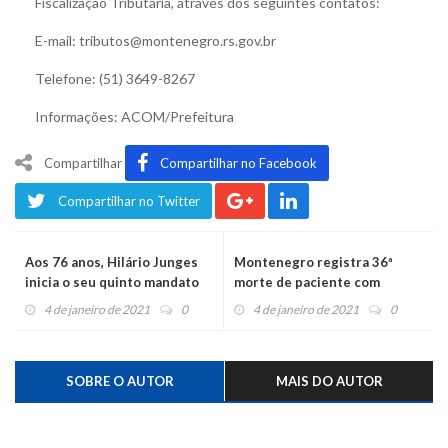
Fiscalização Tributária, através dos seguintes contatos:
E-mail: tributos@montenegro.rs.gov.br
Telefone: (51) 3649-8267
Informações: ACOM/Prefeitura
Compartilhar
Compartilhar no Facebook
Compartilhar no Twitter
Aos 76 anos, Hilário Junges
Montenegro registra 36ª
inicia o seu quinto mandato
morte de paciente com
como prefeito
coronavírus
4 de janeiro de 2021
0
4 de janeiro de 2021
0
SOBRE O AUTOR
MAIS DO AUTOR