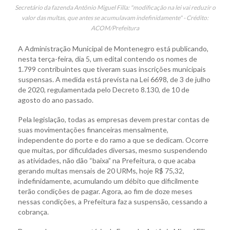
Secretário da fazenda Antônio Miguel Filla: "modificação na lei vai reduzir o
valor das multas, que antes se acumulavam indefinidamente" - Crédito:
ACOM/Prefeitura
A Administração Municipal de Montenegro está publicando,
nesta terça-feira, dia 5, um edital contendo os nomes de
1.799 contribuintes que tiveram suas inscrições municipais
suspensas. A medida está prevista na Lei 6698, de 3 de julho
de 2020, regulamentada pelo Decreto 8.130, de 10 de
agosto do ano passado.
Pela legislação, todas as empresas devem prestar contas de
suas movimentações financeiras mensalmente,
independente do porte e do ramo a que se dedicam. Ocorre
que muitas, por dificuldades diversas, mesmo suspendendo
as atividades, não dão “baixa” na Prefeitura, o que acaba
gerando multas mensais de 20 URMs, hoje R$ 75,32,
indefinidamente, acumulando um débito que dificilmente
terão condições de pagar. Agora, ao fim de doze meses
nessas condições, a Prefeitura faz a suspensão, cessando a
cobrança.