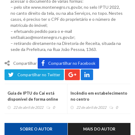
acessar o documento de várias formas:
– pelo site www.montenegro.rs.gov.br, no selo IPTU 2022,
no canto direito da tela, ou na aba Serviços, no topo. Nestes
casos, é preciso ter o CPF do proprietário e o número de
matrícula do imóvel;
– efetuando pedido para o e-mail
smf.balcao@montenegro.rs.gov.br;
– retirando diretamente na Diretoria de Receita, situada na
sede da Prefeitura, na Rua João Pessoa, 1363.
Compartilhar
Compartilhar no Facebook
Compartilhar no Twitter
Guia de IPTU do Caí está
Incêndio em estabelecimento
disponível de forma online
no centro
22 de abril de 2022
0
22 de abril de 2022
0
SOBRE O AUTOR
MAIS DO AUTOR