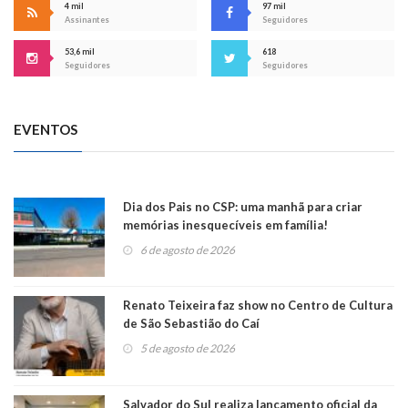
4 mil
97 mil
Assinantes
Seguidores
53,6 mil
618
Seguidores
Seguidores
EVENTOS
Dia dos Pais no CSP: uma manhã para criar
memórias inesquecíveis em família!
6 de agosto de 2026
Renato Teixeira faz show no Centro de Cultura
de São Sebastião do Caí
5 de agosto de 2026
Salvador do Sul realiza lançamento oficial da