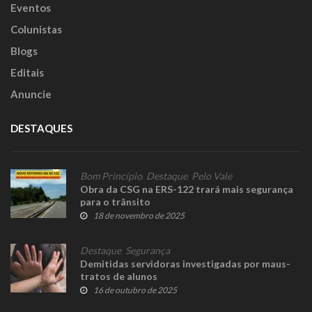
Eventos
Colunistas
Blogs
Editais
Anuncie
DESTAQUES
Bom Princípio
,
Destaque
,
Pelo Vale
Obra da CSG na ERS-122 trará mais segurança
para o trânsito
18 de novembro de 2025
Destaque
,
Segurança
Demitidas servidoras investigadas por maus-
tratos de alunos
16 de outubro de 2025