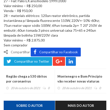
27 – Fiat Palio EX ano/modelo 1999/2000
Valor mínimo – R$ 250,00
Venda – R$ 950,00
28 – materiais elétricos: 120un reator eletrônico, partida
instantânea p/ lâmpada fluorescente 110W, 220V+-10%-60hz;
75un reator vapor sódio 100W; 69un tomada 2p+ T 20ª 250V de
embutir; 60un tomada 3 pinos universal caixa 75×65 e 240un
lâmpada de bolinha 15W/220V clara
Valor mínimo – R$ 2.875,00
Sem comprador
Compartilhar
Compartilhar no Facebook
Compartilhar no Twitter
Região chega a 530 óbitos
Montenegro e Bom Princípio
por coronavírus
vão receber novas viaturas
semiblindadas para a Brigada
20 de outubro de 2021
0
20 de outubro de 2021
0
SOBRE O AUTOR
MAIS DO AUTOR