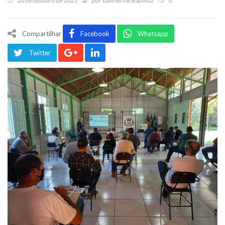
20 de outubro de 2021
por
Guilherme Baptista
0
Compartilhar
Facebook
Whatsapp
Twitter