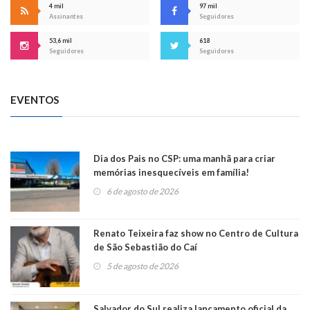
4 mil
97 mil
Assinantes
Seguidores
53,6 mil
618
Seguidores
Seguidores
EVENTOS
Dia dos Pais no CSP: uma manhã para criar
memórias inesquecíveis em família!
6 de agosto de 2026
Renato Teixeira faz show no Centro de Cultura
de São Sebastião do Caí
5 de agosto de 2026
Salvador do Sul realiza lançamento oficial da