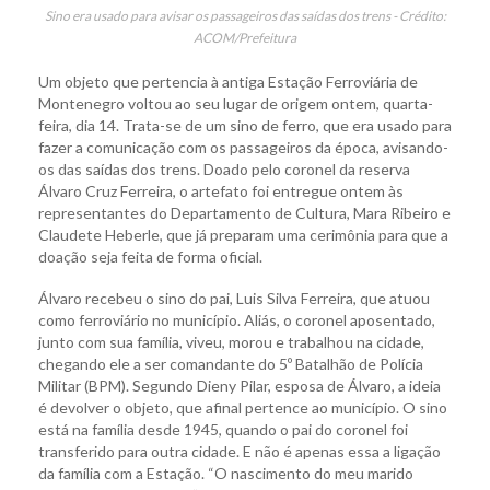
Sino era usado para avisar os passageiros das saídas dos trens - Crédito:
ACOM/Prefeitura
Um objeto que pertencia à antiga Estação Ferroviária de
Montenegro voltou ao seu lugar de origem ontem, quarta-
feira, dia 14. Trata-se de um sino de ferro, que era usado para
fazer a comunicação com os passageiros da época, avisando-
os das saídas dos trens. Doado pelo coronel da reserva
Álvaro Cruz Ferreira, o artefato foi entregue ontem às
representantes do Departamento de Cultura, Mara Ribeiro e
Claudete Heberle, que já preparam uma cerimônia para que a
doação seja feita de forma oficial.
Álvaro recebeu o sino do pai, Luis Silva Ferreira, que atuou
como ferroviário no município. Aliás, o coronel aposentado,
junto com sua família, viveu, morou e trabalhou na cidade,
chegando ele a ser comandante do 5º Batalhão de Polícia
Militar (BPM). Segundo Dieny Pilar, esposa de Álvaro, a ideia
é devolver o objeto, que afinal pertence ao município. O sino
está na família desde 1945, quando o pai do coronel foi
transferido para outra cidade. E não é apenas essa a ligação
da família com a Estação. “O nascimento do meu marido