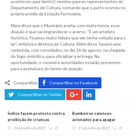
aconteceu aqui dentro”, revelou para as representantes do
Departamento de Cultura, contando que o parto ocorreu no
próprio prédio da Estação Ferroviária.
Mara disse que o Município aceita, com muita honra, essa
doação e que vai engrandecer o acervo. “É um artefato
histórico. Ficamos muito felizes que ele tenha voltado para o
lar”, enfatiza a diretora de Cultura. Além disso, haverá uma
cerimônia, com convidados, no dia 16 de agosto, na chegada
do fogo simbólico, para oficializar a entrega. Na
oportunidade, o coronel e autoridades estarão presentes
para a assinatura do termo de doação.
Compartilhar
Compartilhar no Facebook
Compartilhar no Twitter
Índios fazem protesto contra
Bombeiros caienses
proibição de crianças
acionados para apagar
venderem produtos nas ruas
incêndio na Secretaria da
14 de julho de 2021
0
15 de julho de 2021
0
Segurança, em Porto Alegre