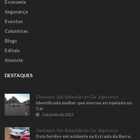
Economia
Segurança
Eventos
Colunistas
Blogs
Editais
Anuncie
DESTAQUES
Destaque
,
São Sebastião do Caí
,
Segurança
Identificada mulher que morreu atropelada no
Caí
2 de junho de 2023
Destaque
,
São Sebastião do Caí
,
Segurança
Dois feridos em acidente na Estrada da Barra,