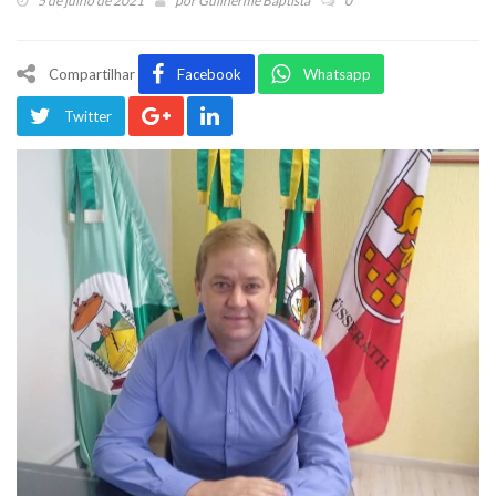
5 de julho de 2021
por
Guilherme Baptista
0
Compartilhar
Facebook
Whatsapp
Twitter