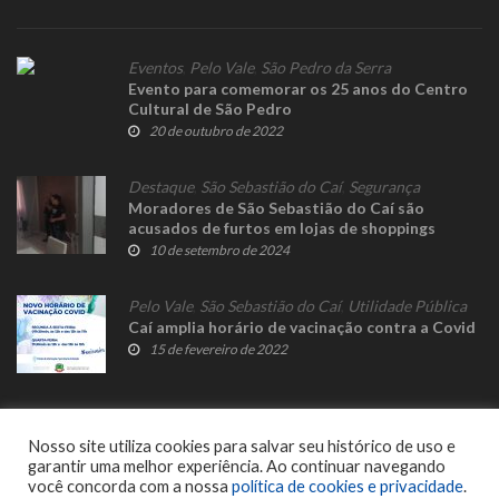
Eventos
,
Pelo Vale
,
São Pedro da Serra
Evento para comemorar os 25 anos do Centro
Cultural de São Pedro
20 de outubro de 2022
Destaque
,
São Sebastião do Caí
,
Segurança
Moradores de São Sebastião do Caí são
acusados de furtos em lojas de shoppings
10 de setembro de 2024
Pelo Vale
,
São Sebastião do Caí
,
Utilidade Pública
Caí amplia horário de vacinação contra a Covid
15 de fevereiro de 2022
Nosso site utiliza cookies para salvar seu histórico de uso e
garantir uma melhor experiência. Ao continuar navegando
você concorda com a nossa
política de cookies e privacidade
.