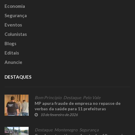
Economia
Segurança
Eventos
Colunistas
Blogs
Editais
Anuncie
DESTAQUES
Bom Princípio
,
Destaque
,
Pelo Vale
MP apura fraude de empresa no repasse de
verbas da saúde para 11 prefeituras
10 de fevereiro de 2026
Destaque
,
Montenegro
,
Segurança