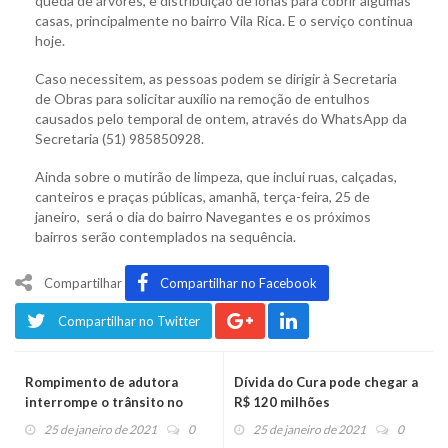
queda de árvores, e distribuição de lonas para cobrir algumas
casas, principalmente no bairro Vila Rica. E o serviço continua
hoje.
Caso necessitem, as pessoas podem se dirigir à Secretaria
de Obras para solicitar auxílio na remoção de entulhos
causados pelo temporal de ontem, através do WhatsApp da
Secretaria (51) 985850928.
Ainda sobre o mutirão de limpeza, que inclui ruas, calçadas,
canteiros e praças públicas, amanhã, terça-feira, 25 de
janeiro, será o dia do bairro Navegantes e os próximos
bairros serão contemplados na sequência.
Compartilhar
Compartilhar no Facebook
Compartilhar no Twitter
Rompimento de adutora
Dívida do Cura pode chegar a
interrompe o trânsito no
R$ 120 milhões
centro
25 de janeiro de 2021
0
25 de janeiro de 2021
0