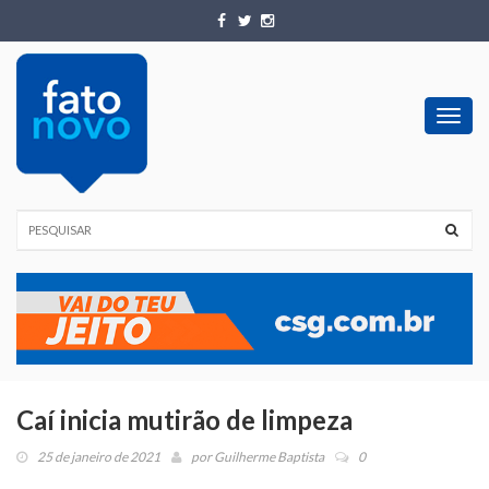
Toggl
navig
Caí inicia mutirão de limpeza
25 de janeiro de 2021
por
Guilherme Baptista
0