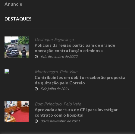
Anuncie
DESTAQUES
Destaque
,
Segurança
Policiais da região participam de grande
operação contra facção criminosa
6 de dezembro de 2022
Montenegro
,
Pelo Vale
Contribuintes em débito receberão proposta
de quitação pelo Correio
5 de julho de 2021
Bom Princípio
,
Pelo Vale
Aprovada abertura de CPI para investigar
contrato com o hospital
30 de novembro de 2021