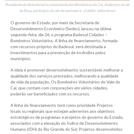
Presidente da Voluntersul e comandante dos Bombeiros do Caí, Anderson Jociel
da Rosa, participou do ato de assinatura - Crédito: Voluntersul
O governo do Estado, por meio da Secretaria de
Desenvolvimento Econômico (Sedec), lançou na última
segunda-feira, dia 26, o programa Badesul Cidades –
Bombeiros Voluntários. A linha de financiamento, formada
com recursos próprios do Badesul, será destinada a
investimentos para a prevenção de incêndios pelos
municípios.
A ideia é promover desenvolvimento sustentável, melhorar a
qualidade dos serviços prestados, melhorando a qualidade
de vida da população. Os Bombeiros Voluntários do Vale do
Caí, que contam com corporações em vários cidades,
poderão ser beneficiados com os recursos.
A linha de financiamento terá como prioridade Projetos
locais ou regionais que estejam aderentes aos objetivos
estratégicos de programas e projetos do governo do Estado,
associados com a elevação do Índice de Desenvolvimento
Humano (IDH) do Rio Grande do Sul; Projetos desenvolvidos