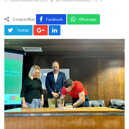
30 de novembro de 2022
por
Guilherme Baptista
0
Compartilhar
Facebook
Whatsapp
Twitter