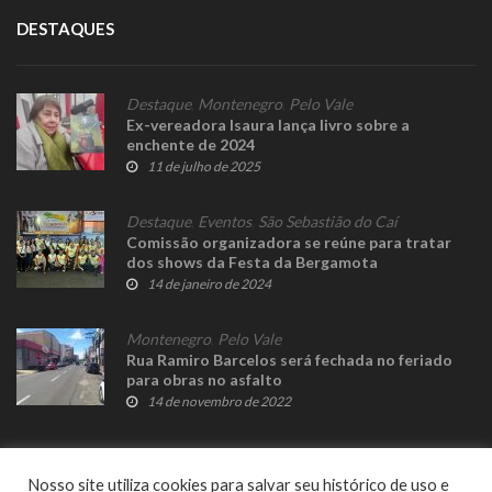
DESTAQUES
Destaque
,
Montenegro
,
Pelo Vale
Ex-vereadora Isaura lança livro sobre a
enchente de 2024
11 de julho de 2025
Destaque
,
Eventos
,
São Sebastião do Caí
Comissão organizadora se reúne para tratar
dos shows da Festa da Bergamota
14 de janeiro de 2024
Montenegro
,
Pelo Vale
Rua Ramiro Barcelos será fechada no feriado
para obras no asfalto
14 de novembro de 2022
Nosso site utiliza cookies para salvar seu histórico de uso e