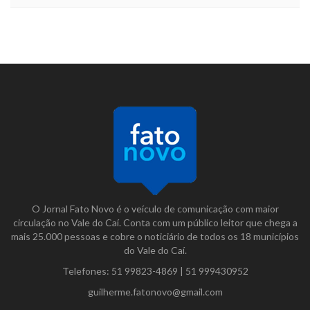
O Jornal Fato Novo é o veículo de comunicação com maior
circulação no Vale do Caí. Conta com um público leitor que chega a
mais 25.000 pessoas e cobre o noticiário de todos os 18 municípios
do Vale do Caí.
Telefones:
51 99823-4869
|
51 999430952
guilherme.fatonovo@gmail.com