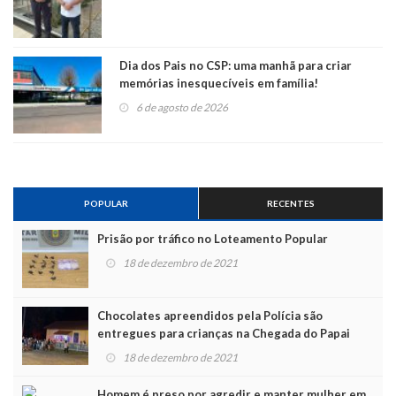
Dia dos Pais no CSP: uma manhã para criar
memórias inesquecíveis em família!
6 de agosto de 2026
POPULAR
RECENTES
Prisão por tráfico no Loteamento Popular
18 de dezembro de 2021
Chocolates apreendidos pela Polícia são
entregues para crianças na Chegada do Papai
Noel
18 de dezembro de 2021
Homem é preso por agredir e manter mulher em