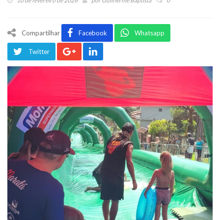
10 de fevereiro de 2026
por
Guilherme Baptista
0
Compartilhar
Facebook
Whatsapp
Twitter