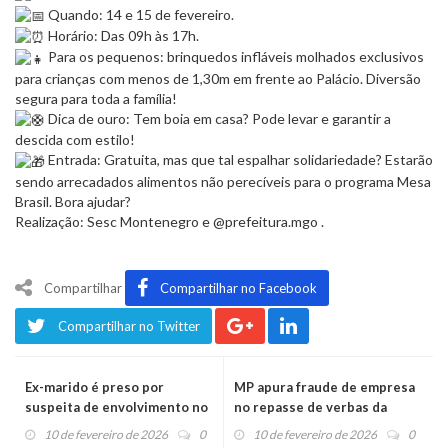
Quando: 14 e 15 de fevereiro.
Horário: Das 09h às 17h.
Para os pequenos: brinquedos infláveis molhados exclusivos
para crianças com menos de 1,30m em frente ao Palácio. Diversão
segura para toda a família!
Dica de ouro: Tem boia em casa? Pode levar e garantir a
descida com estilo!
Entrada: Gratuita, mas que tal espalhar solidariedade? Estarão
sendo arrecadados alimentos não perecíveis para o programa Mesa
Brasil. Bora ajudar?
Realização: Sesc Montenegro e @prefeitura.mgo .
Compartilhar
Compartilhar no Facebook
Compartilhar no Twitter
Ex-marido é preso por
MP apura fraude de empresa
suspeita de envolvimento no
no repasse de verbas da
desaparecimento de família
saúde para 11 prefeituras
10 de fevereiro de 2026
0
10 de fevereiro de 2026
0