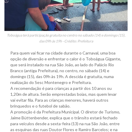
Toboágua terá participação gratuita no centro no sábado (14) e domingo (15),
das 09h às 19h - Crédito: Prefeitura
Para quem vai ficar na cidade durante o Carnaval, uma boa
opção de diversão e enfrentar o calor é o Toboágua Gigante,
que será instalado na rua São João, ao lado do Palácio Rio
Branco (antiga Prefeitura), no centro, no sábado (14) e
domingo (15), das 09h às 19h. A descida é gratuita, numa
realização do Sesc Montenegro e Prefeitura.
A recomendação é para crianças a partir dos 10 anos ou
1,20m de altura. Serão emprestadas boias, mas quem levar
vai evitar fila. Para as crianças menores, haverá outros
brinquedos e o futebol de sabão.
A promoção é da Prefeitura Municipal. O diretor de Turismo,
Jaime Büttenbender, explica que o trânsito estará fechado
para veículos desde a sexta-feira (13) na rua São João, entre
as esquinas das ruas Doutor Flores e Ramiro Barcelos; e na