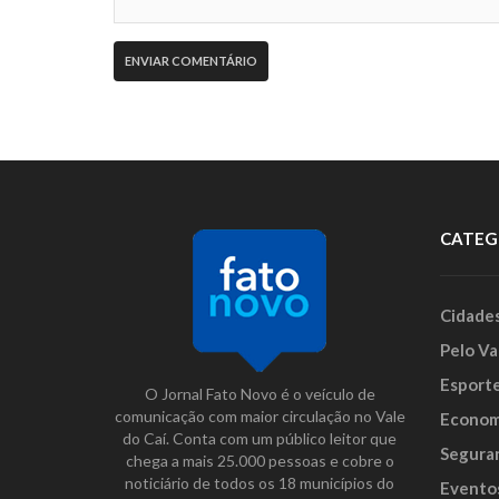
CATEG
Cidade
Pelo Va
Esport
O Jornal Fato Novo é o veículo de
comunicação com maior circulação no Vale
Econom
do Caí. Conta com um público leitor que
Segura
chega a mais 25.000 pessoas e cobre o
noticiário de todos os 18 municípios do
Evento