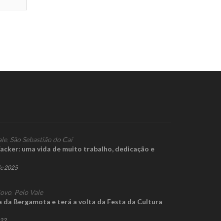
ale
,
São Sebastião do Caí
cker: uma vida de muito trabalho, dedicação e
de 2025
Novo
,
Pelo Vale
a da Bergamota e terá a volta da Festa da Cultura
022