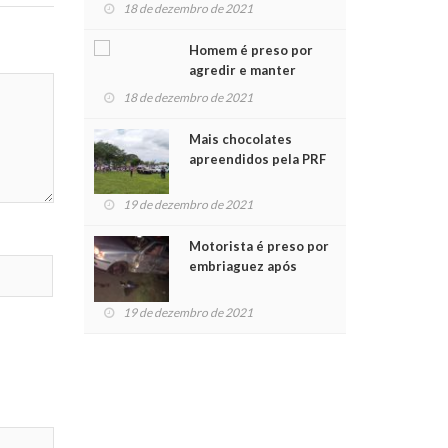
para crianças na
18 de dezembro de 2021
Chegada do Papai Noel
Homem é preso por
agredir e manter
mulher em cárcere
18 de dezembro de 2021
privado
Mais chocolates
apreendidos pela PRF
são entregues a
crianças no Natal
19 de dezembro de 2021
Solidário
Motorista é preso por
embriaguez após
acidente com dois
feridos
19 de dezembro de 2021