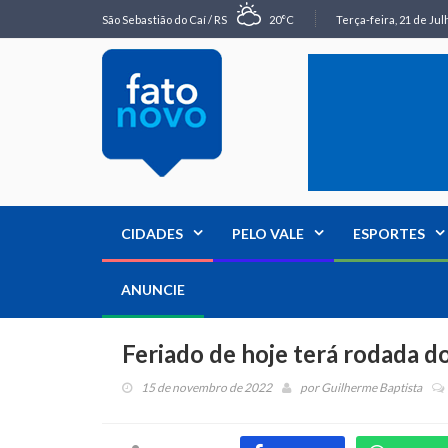
São Sebastião do Caí / RS
20°C
Terça-feira, 21 de Jul
CIDADES
PELO VALE
ESPORTES
ANUNCIE
Feriado de hoje terá rodada 
15 de novembro de 2022
por
Guilherme Baptista