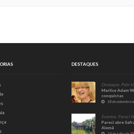
ORIAS
DESTAQUES
s
Destaque
,
Pelo V
Marlise Adam Wa
le
conquistas
18 de setembro 
es
ia
Eventos
,
Pareci 
nça
Pareci abre Safr
Alemã
s
19 de julho de 2