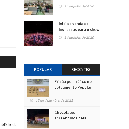
projetos em
15 de julho de 2026
Montenegro
Inicia a venda de
ingressos para o show
do Jota Quest nos 45
14 de julho de 2026
anos da Sicredi Ouro
Branco RS/MG
POPULAR
RECENTES
Prisão por tráfico no
Loteamento Popular
18 de dezembro de 2021
Chocolates
apreendidos pela
Polícia são entregues
ublished.