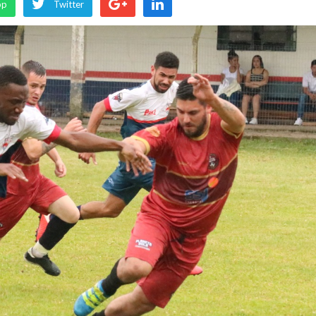
pp
Twitter