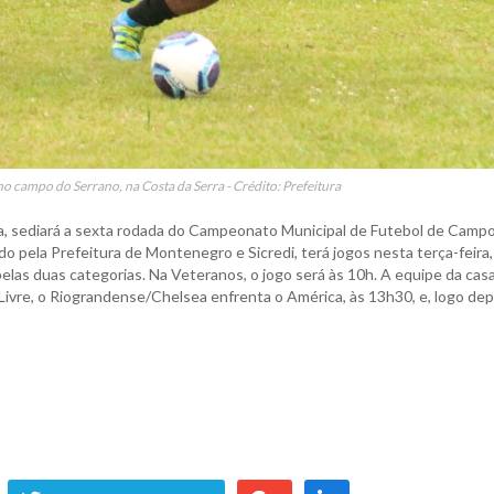
 no campo do Serrano, na Costa da Serra - Crédito: Prefeitura
ra, sediará a sexta rodada do Campeonato Municipal de Futebol de Camp
 pela Prefeitura de Montenegro e Sicredi, terá jogos nesta terça-feira,
elas duas categorias. Na Veteranos, o jogo será às 10h. A equipe da casa
a-Livre, o Riograndense/Chelsea enfrenta o América, às 13h30, e, logo dep