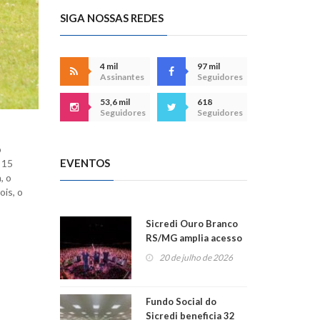
SIGA NOSSAS REDES
4 mil
97 mil
Assinantes
Seguidores
53,6 mil
618
Seguidores
Seguidores
o
EVENTOS
 15
, o
ois, o
Sicredi Ouro Branco
RS/MG amplia acesso
ao show dos 45 anos
20 de julho de 2026
para mais associados
Fundo Social do
Sicredi beneficia 32