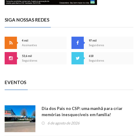
SIGA NOSSAS REDES
4 mil
97 mil
Assinantes
Seguidores
53,6 mil
618
Seguidores
Seguidores
EVENTOS
Dia dos Pais no CSP: uma manhã para criar
memórias inesquecíveis em família!
6 de agosto de 2026