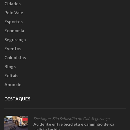
Cidades
Pelo Vale
Esportes
Economia
Segurança
Eventos
Colunistas
Blogs
Editais
Anuncie
DESTAQUES
Destaque
,
São Sebastião do Caí
,
Segurança
Acidente entre bicicleta e caminhão deixa
ciclista ferida