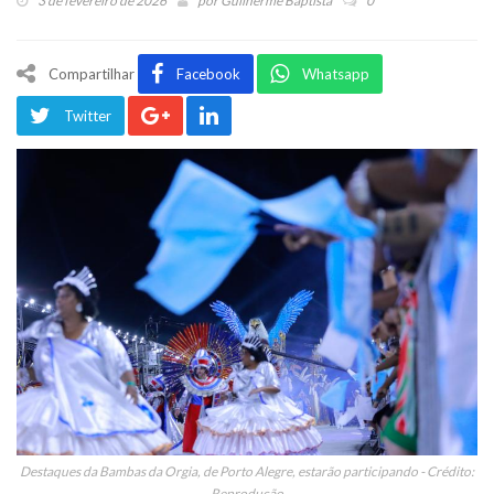
3 de fevereiro de 2026
por
Guilherme Baptista
0
Compartilhar
Facebook
Whatsapp
Twitter
Destaques da Bambas da Orgia, de Porto Alegre, estarão participando - Crédito:
Reprodução