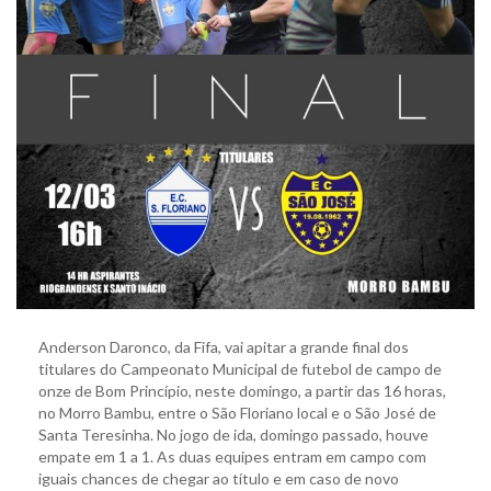
Anderson Daronco, da Fifa, vai apitar a grande final dos
titulares do Campeonato Municipal de futebol de campo de
onze de Bom Princípio, neste domingo, a partir das 16 horas,
no Morro Bambu, entre o São Floriano local e o São José de
Santa Teresinha. No jogo de ida, domingo passado, houve
empate em 1 a 1. As duas equipes entram em campo com
iguais chances de chegar ao título e em caso de novo