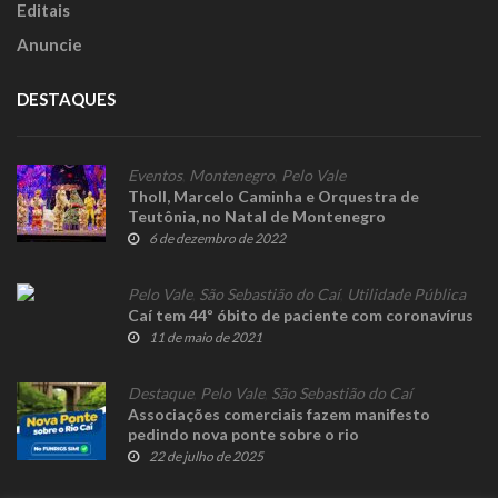
Editais
Anuncie
DESTAQUES
Eventos
,
Montenegro
,
Pelo Vale
Tholl, Marcelo Caminha e Orquestra de
Teutônia, no Natal de Montenegro
6 de dezembro de 2022
Pelo Vale
,
São Sebastião do Caí
,
Utilidade Pública
Caí tem 44º óbito de paciente com coronavírus
11 de maio de 2021
Destaque
,
Pelo Vale
,
São Sebastião do Caí
Associações comerciais fazem manifesto
pedindo nova ponte sobre o rio
22 de julho de 2025