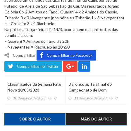
aconteceram os jogos das quartas de final do Campeonato de
Futebol de Areia de São Sebastião do Caí. Os resultados foram:
Colônia 0 x 2 Amigos do Tandi, Guarani 4 x 2 Amigos do Cassio,
Tubarão 0 x 0 Navegante (nos pênaltis Tubarão 1 x 3 Navegantes)
e – Cruzeiro 3 x 4 Riachuelo.
Na próxima terça -feira, dia 14/3, acontecem os confrontos das
semifinais, com:
– Guarani X Amigos do Tandi às 20h
– Navegantes X Riachuelo às 20h50
Compartilhar
Compartilhar no Facebook
Compartilhar no Twitter
Classificados da Semana Fato
Daronco apita a final do
Novo 10/03/2023
Campeonato de Bom
Princípio
10 de março de 2023
0
11 de março de 2023
0
SOBRE O AUTOR
MAIS DO AUTOR