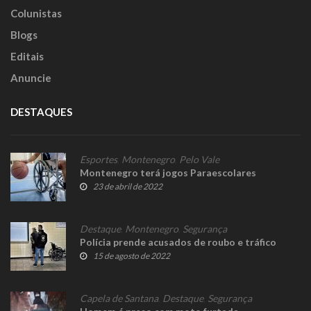
Colunistas
Blogs
Editais
Anuncie
DESTAQUES
Esportes
,
Montenegro
,
Pelo Vale
Montenegro terá jogos Paraescolares
23 de abril de 2022
Destaque
,
Montenegro
,
Segurança
Polícia prende acusados de roubo e tráfico
15 de agosto de 2022
Capela de Santana
,
Destaque
,
Segurança