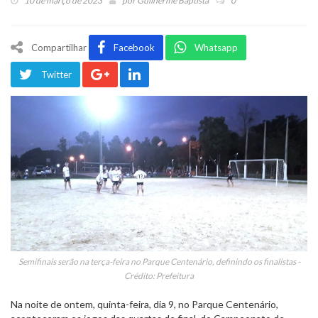
10 de março de 2023
por
Guilherme Baptista
0
Compartilhar
Facebook
Whatsapp
Twitter
Semifinais serão na terça-feira no Parque Centenário, definindo os finalistas -
Crédito: Prefeitura
Na noite de ontem, quinta-feira, dia 9, no Parque Centenário,