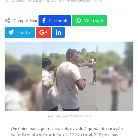
12 de junho de 2025
por
Guilherme Baptista
0
Compartilhar
Facebook
Whatsapp
Twitter
Reprodução/Redes sociais
Um único passageiro teria sobrevivido à queda de um avião
na Índia nesta quinta-feira, dia 12. No total, 242 pessoas