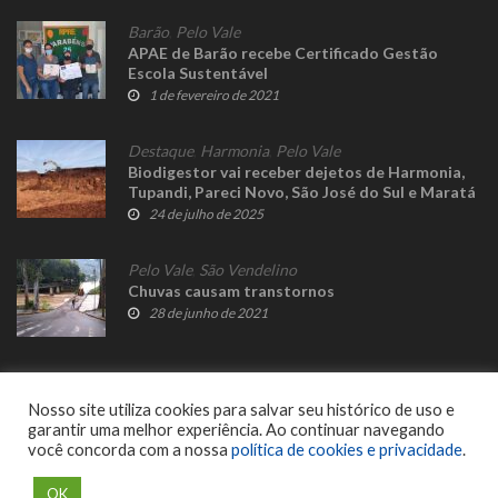
Barão
,
Pelo Vale
APAE de Barão recebe Certificado Gestão
Escola Sustentável
1 de fevereiro de 2021
Destaque
,
Harmonia
,
Pelo Vale
Biodigestor vai receber dejetos de Harmonia,
Tupandi, Pareci Novo, São José do Sul e Maratá
24 de julho de 2025
Pelo Vale
,
São Vendelino
Chuvas causam transtornos
28 de junho de 2021
Nosso site utiliza cookies para salvar seu histórico de uso e
garantir uma melhor experiência. Ao continuar navegando
você concorda com a nossa
política de cookies e privacidade
.
© 2023 Fato Novo - Todos os direitos reservados. Desenvolvido por
Delalibera
.
OK