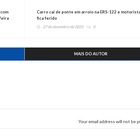
 com
Carro cai de ponte em arroio na ERS-122 e motorist
feira
fica ferido
27 de dezembro de 2025
0
MAIS DO AUTOR
Your email address will not be p