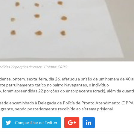
didas 22 porções de crack - Crédito: CRPO
dente, ontem, sexta-feira, dia 26, efetuou a prisão de um homem de 40 
nte patrulhamento tático no bairro Navegantes, o indivíduo
ão, foram apreendidas 22 porções do entorpecente (crack), além da quant
acusado encaminhado à Delegacia de Polícia de Pronto Atendimento (DPPA
agrante, sendo posteriormente recolhido ao sistema prisional.
Compartilhar no Twitter