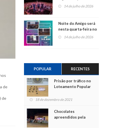
do Jota Quest nos 45
14 de julho de 2026
anos da Sicredi Ouro
Branco RS/MG
Noite do Amigo será
nesta quarta-feira no
Centro de Cultura de
14 de julho de 2026
São Sebastião do Caí
POPULAR
RECENTES
anos
Prisão por tráfico no
Loteamento Popular
ia de
) de
18 de dezembro de 2021
Chocolates
apreendidos pela
Polícia são entregues