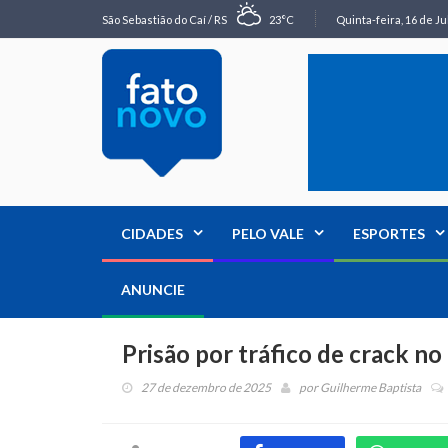
São Sebastião do Caí / RS
23°C
Quinta-feira, 16 de Ju
CIDADES
PELO VALE
ESPORTES
ANUNCIE
Prisão por tráfico de crack n
27 de dezembro de 2025
por
Guilherme Baptista