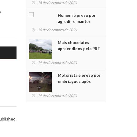
para crianças na
18 de dezembro de 2021
Chegada do Papai Noel
a
Homem é preso por
agredir e manter
mulher em cárcere
18 de dezembro de 2021
privado
Mais chocolates
apreendidos pela PRF
são entregues a
crianças no Natal
19 de dezembro de 2021
Solidário
Motorista é preso por
embriaguez após
acidente com dois
feridos
19 de dezembro de 2021
ublished.