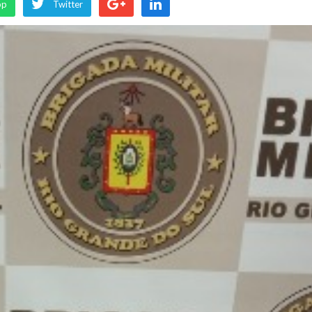
pp
Twitter