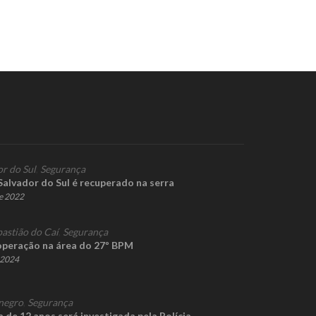
or do Sul
,
Segurança
Salvador do Sul é recuperado na serra
de 2022
bastião do Caí
,
Segurança
 operação na área do 27º BPM
e 2024
negro
,
Segurança
de 12 anos será investigada pela Polícia