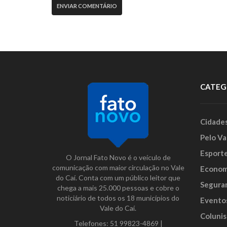
CATEG
Cidade
Pelo Va
Esport
O Jornal Fato Novo é o veículo de
comunicação com maior circulação no Vale
Econom
do Caí. Conta com um público leitor que
Segura
chega a mais 25.000 pessoas e cobre o
noticiário de todos os 18 municípios do
Evento
Vale do Caí.
Colunis
Telefones:
51 99823-4869
|