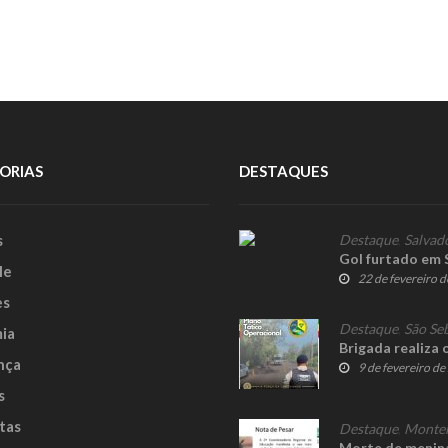
ORIAS
DESTAQUES
s
Destaque
,
Salvad
Gol furtado em 
le
22 de fevereiro 
es
Destaque
,
São Se
ia
Brigada realiza
nça
9 de fevereiro d
s
tas
Destaque
,
Monte
Morte de menina 