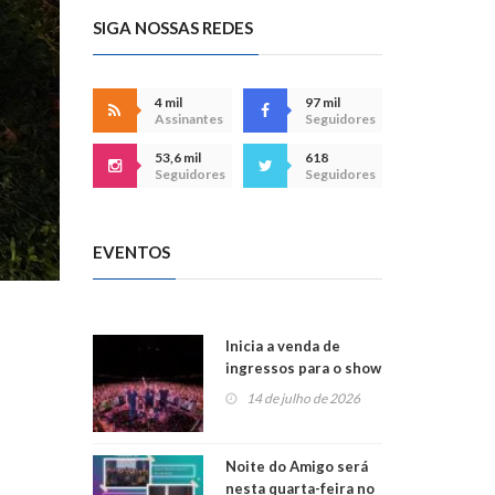
SIGA NOSSAS REDES
4 mil
97 mil
Assinantes
Seguidores
53,6 mil
618
Seguidores
Seguidores
EVENTOS
Inicia a venda de
o
ingressos para o show
do Jota Quest nos 45
14 de julho de 2026
anos da Sicredi Ouro
Branco RS/MG
Noite do Amigo será
nesta quarta-feira no