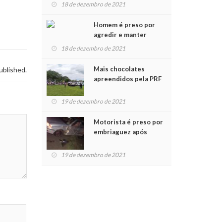
para crianças na
18 de dezembro de 2021
Chegada do Papai Noel
Homem é preso por
agredir e manter
mulher em cárcere
18 de dezembro de 2021
privado
Mais chocolates
ublished.
apreendidos pela PRF
são entregues a
crianças no Natal
19 de dezembro de 2021
Solidário
Motorista é preso por
embriaguez após
acidente com dois
feridos
19 de dezembro de 2021