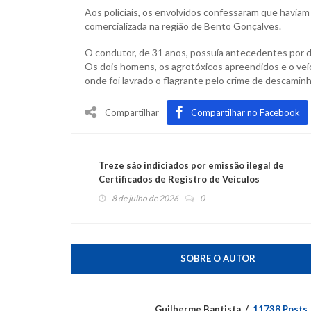
Aos policiais, os envolvidos confessaram que haviam
comercializada na região de Bento Gonçalves.
O condutor, de 31 anos, possuía antecedentes por d
Os dois homens, os agrotóxicos apreendidos e o veíc
onde foi lavrado o flagrante pelo crime de descaminh
Compartilhar
Compartilhar no Facebook
Treze são indiciados por emissão ilegal de
Certificados de Registro de Veículos
8 de julho de 2026
0
SOBRE O AUTOR
Guilherme Baptista
11738 Posts