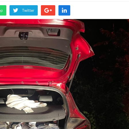
pp
Twitter