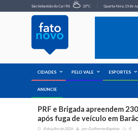
São Sebastião do Caí / RS
23°C
Quarta-feira, 15 de Ju
CIDADES
PELO VALE
ESPORTES
ANUNCIE
PRF e Brigada apreendem 230 
após fuga de veículo em Barã
8 de julho de 2026
por
Guilherme Baptista
0