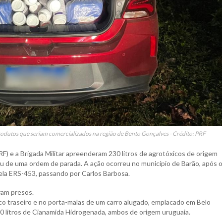
odutos que seriam comercializados na região de Bento Gonçalves - Crédito: PRF
(PRF) e a Brigada Militar apreenderam 230 litros de agrotóxicos de origem
 de uma ordem de parada. A ação ocorreu no município de Barão, após 
ela ERS-453, passando por Carlos Barbosa.
ram presos.
banco traseiro e no porta-malas de um carro alugado, emplacado em Belo
00 litros de Cianamida Hidrogenada, ambos de origem uruguaia.