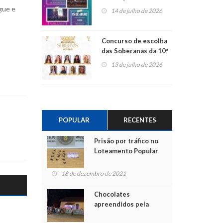
Centro de Cultura de
gue e
14 de julho de 2026
São Sebastião do Caí
Concurso de escolha
das Soberanas da 10ª
Alto Fest terá nove
13 de julho de 2026
candidatas
POPULAR
RECENTES
Prisão por tráfico no
Loteamento Popular
18 de dezembro de 2021
Chocolates
apreendidos pela
Polícia são entregues