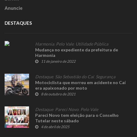
Anuncie
DESTAQUES
Harmonia
,
Pelo Vale
,
Utilidade Pública
Mudança no expediente da prefeitura de
Harmonia
11 de janeiro de 2022
Destaque
,
São Sebastião do Caí
,
Segurança
Motociclista que morreu em acidente no Caí
era apaixonado por moto
8 de outubro de 2021
Destaque
,
Pareci Novo
,
Pelo Vale
Pareci Novo tem eleição para o Conselho
Tutelar neste sábado
4 de abril de 2025