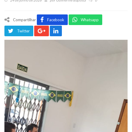
24 de junho de 2026
por
Guilherme Baptista
0
Compartilhar
Facebook
Whatsapp
Twitter