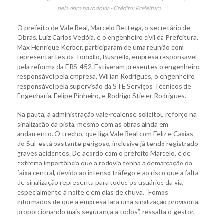
pela obra na rodovia - Crédito: Prefeitura
O prefeito de Vale Real, Marcelo Bettega, o secretário de
Obras, Luiz Carlos Vedóia, e o engenheiro civil da Prefeitura,
Max Henrique Kerber, participaram de uma reunião com
representantes da Toniollo, Busnello, empresa responsável
pela reforma da ERS-452. Estiveram presentes o engenheiro
responsável pela empresa, Willian Rodrigues, o engenheiro
responsável pela supervisão da STE Serviços Técnicos de
Engenharia, Felipe Pinheiro, e Rodrigo Stieler Rodrigues.
Na pauta, a administração vale-realense solicitou reforço na
sinalização da pista, mesmo com as obras ainda em
andamento. O trecho, que liga Vale Real com Feliz e Caxias
do Sul, está bastante perigoso, inclusive já tendo registrado
graves acidentes. De acordo com o prefeito Marcelo, é de
extrema importância que a rodovia tenha a demarcação da
faixa central, devido ao intenso tráfego e ao risco que a falta
de sinalização representa para todos os usuários da via,
especialmente à noite e em dias de chuva. “Fomos
informados de que a empresa fará uma sinalização provisória,
proporcionando mais segurança a todos”, ressalta o gestor,