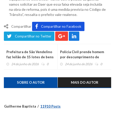
vamos solicitar ao Daer que essa faixa elevada seja incluída
na obra de reforma, pois é uma medida prevista no Código de
Trânsito”, ressalta o prefeito vale-realense.
Compartilhar
Compartilhar no Facebook
Compartilhar no Twitter
Prefeitura de São Vendelino
Polícia Civil prende homem
faz leilão de 15 lotes de bens
por descumprimento de
inservíveis
medida protetiva contra
24 de junho de 2026
0
24 de junho de 2026
0
idosa
SOBRE O AUTOR
MAIS DO AUTOR
Guilherme Baptista
11910 Posts