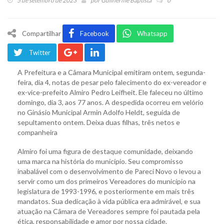
5 de setembro de 2023
por
Guilherme Baptista
0
Compartilhar
Facebook
Whatsapp
Twitter
A Prefeitura e a Câmara Municipal emitiram ontem, segunda-
feira, dia 4, notas de pesar pelo falecimento do ex-vereador e
ex-vice-prefeito Almiro Pedro Leifheit. Ele faleceu no último
domingo, dia 3, aos 77 anos. A despedida ocorreu em velório
no Ginásio Municipal Armin Adolfo Heldt, seguida de
sepultamento ontem. Deixa duas filhas, três netos e
companheira
Almiro foi uma figura de destaque comunidade, deixando
uma marca na história do município. Seu compromisso
inabalável com o desenvolvimento de Pareci Novo o levou a
servir como um dos primeiros Vereadores do município na
legislatura de 1993-1996, e posteriormente em mais três
mandatos. Sua dedicação à vida pública era admirável, e sua
atuação na Câmara de Vereadores sempre foi pautada pela
ética, responsabilidade e amor por nossa cidade.