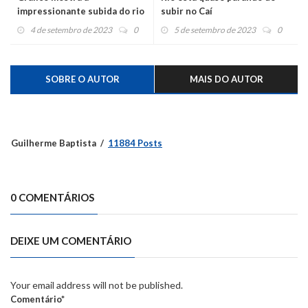
impressionante subida do rio
subir no Caí
no Caí
4 de setembro de 2023
0
5 de setembro de 2023
0
SOBRE O AUTOR
MAIS DO AUTOR
Guilherme Baptista
11884 Posts
0 COMENTÁRIOS
DEIXE UM COMENTÁRIO
Your email address will not be published.
Comentário*