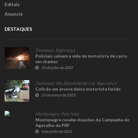
Editais
Anuncie
DESTAQUES
Destaque
,
Segurança
Policiais salvam a vida de motorista de carro
em chamas
22 de julho de 2025
Destaque
,
São Sebastião do Caí
,
Segurança
Colisão em árvore deixa motorista ferido
15 de março de 2023
Montenegro
,
Pelo Vale
Montenegro recebe doações da Campanha do
Agasalho da PRF
4 de junho de 2021