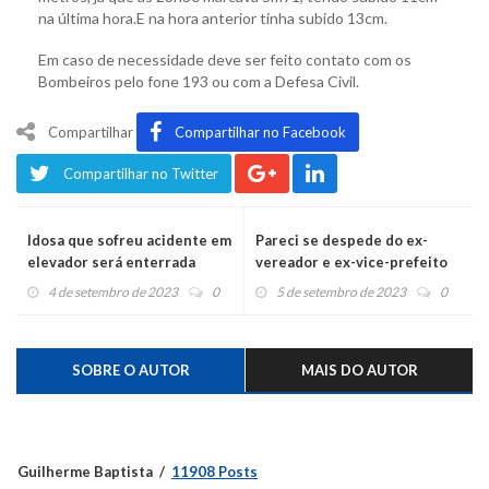
na última hora.E na hora anterior tinha subido 13cm.
Em caso de necessidade deve ser feito contato com os
Bombeiros pelo fone 193 ou com a Defesa Civil.
Compartilhar
Compartilhar no Facebook
Compartilhar no Twitter
Idosa que sofreu acidente em
Pareci se despede do ex-
elevador será enterrada
vereador e ex-vice-prefeito
nesta terça-feira
Almiro Leifheit
4 de setembro de 2023
0
5 de setembro de 2023
0
SOBRE O AUTOR
MAIS DO AUTOR
Guilherme Baptista
11908 Posts