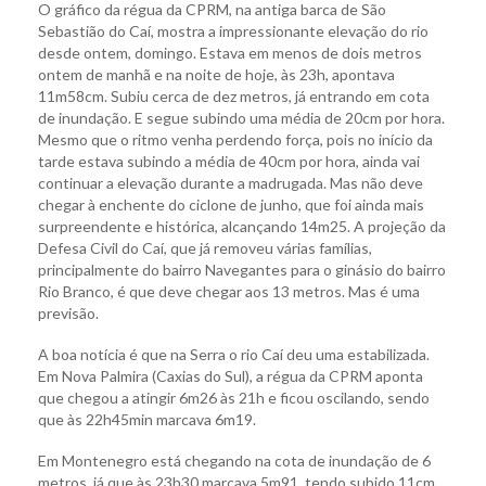
O gráfico da régua da CPRM, na antiga barca de São
Sebastião do Caí, mostra a impressionante elevação do rio
desde ontem, domingo. Estava em menos de dois metros
ontem de manhã e na noite de hoje, às 23h, apontava
11m58cm. Subiu cerca de dez metros, já entrando em cota
de inundação. E segue subindo uma média de 20cm por hora.
Mesmo que o ritmo venha perdendo força, pois no início da
tarde estava subindo a média de 40cm por hora, ainda vai
continuar a elevação durante a madrugada. Mas não deve
chegar à enchente do ciclone de junho, que foi ainda mais
surpreendente e histórica, alcançando 14m25. A projeção da
Defesa Civil do Caí, que já removeu várias famílias,
principalmente do bairro Navegantes para o ginásio do bairro
Rio Branco, é que deve chegar aos 13 metros. Mas é uma
previsão.
A boa notícia é que na Serra o rio Caí deu uma estabilizada.
Em Nova Palmira (Caxias do Sul), a régua da CPRM aponta
que chegou a atingir 6m26 às 21h e ficou oscilando, sendo
que às 22h45min marcava 6m19.
Em Montenegro está chegando na cota de inundação de 6
metros, já que às 23h30 marcava 5m91, tendo subido 11cm