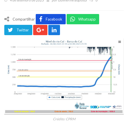
4 de setembro de 2023
por
Guilherme Baptista
0
Compartilhar
Facebook
Whatsapp
Twitter
Crédito: CPRM