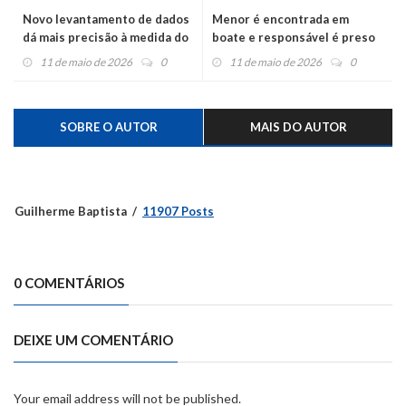
Novo levantamento de dados
Menor é encontrada em
dá mais precisão à medida do
boate e responsável é preso
nível do Forromeco
em Feliz
11 de maio de 2026
0
11 de maio de 2026
0
SOBRE O AUTOR
MAIS DO AUTOR
Guilherme Baptista
11907 Posts
0 COMENTÁRIOS
DEIXE UM COMENTÁRIO
Your email address will not be published.