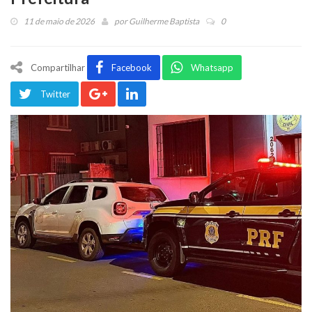
11 de maio de 2026
por
Guilherme Baptista
0
Compartilhar
Facebook
Whatsapp
Twitter