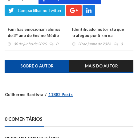
Compartilhar no Twitter
Famílias emocionam alunos
Identificado motorista que
do 3º ano do Ensino Médio
trafegou por 5 km na
com homenagem surpresa no
contramão da BR-386
30 de junho de 2026
0
30 de junho de 2026
0
CSP Montenegro
SOBRE O AUTOR
MAIS DO AUTOR
Guilherme Baptista
11882 Posts
0 COMENTÁRIOS