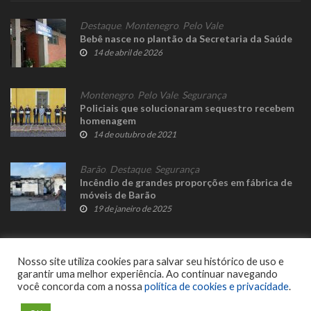
Destaque
,
Montenegro
,
Pelo Vale
Bebê nasce no plantão da Secretaria da Saúde
14 de abril de 2026
Montenegro
,
Pelo Vale
,
Segurança
Policiais que solucionaram sequestro recebem
homenagem
14 de outubro de 2021
Barão
,
Destaque
,
Segurança
Incêndio de grandes proporções em fábrica de
móveis de Barão
19 de janeiro de 2025
Nosso site utiliza cookies para salvar seu histórico de uso e
garantir uma melhor experiência. Ao continuar navegando
você concorda com a nossa
política de cookies e privacidade
.
© 2023 Fato Novo - Todos os direitos reservados. Desenvolvido por
Delalibera
.