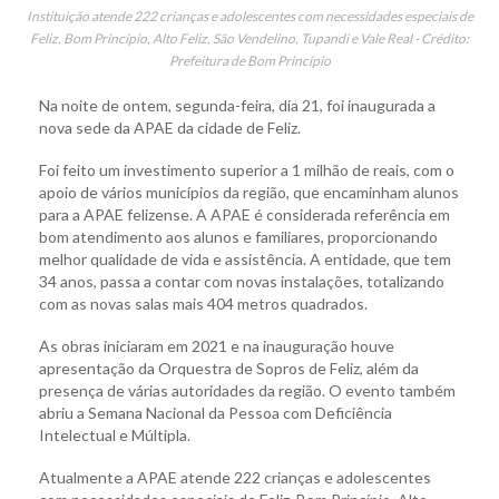
Instituição atende 222 crianças e adolescentes com necessidades especiais de
Feliz, Bom Princípio, Alto Feliz, São Vendelino, Tupandi e Vale Real - Crédito:
Prefeitura de Bom Princípio
Na noite de ontem, segunda-feira, dia 21, foi inaugurada a
nova sede da APAE da cidade de Feliz.
Foi feito um investimento superior a 1 milhão de reais, com o
apoio de vários municípios da região, que encaminham alunos
para a APAE felizense. A APAE é considerada referência em
bom atendimento aos alunos e familiares, proporcionando
melhor qualidade de vida e assistência. A entidade, que tem
34 anos, passa a contar com novas instalações, totalizando
com as novas salas mais 404 metros quadrados.
As obras iniciaram em 2021 e na inauguração houve
apresentação da Orquestra de Sopros de Feliz, além da
presença de várias autoridades da região. O evento também
abriu a Semana Nacional da Pessoa com Deficiência
Intelectual e Múltipla.
Atualmente a APAE atende 222 crianças e adolescentes