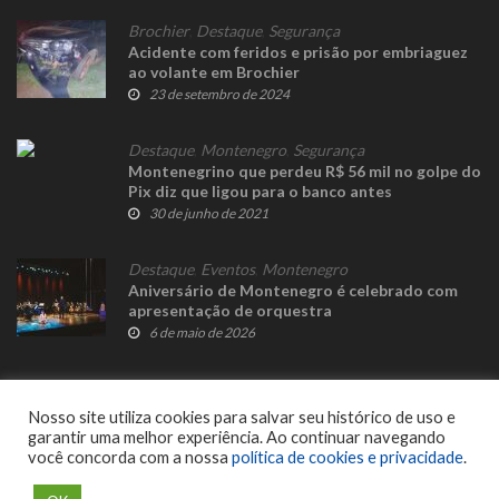
Brochier
,
Destaque
,
Segurança
Acidente com feridos e prisão por embriaguez
ao volante em Brochier
23 de setembro de 2024
Destaque
,
Montenegro
,
Segurança
Montenegrino que perdeu R$ 56 mil no golpe do
Pix diz que ligou para o banco antes
30 de junho de 2021
Destaque
,
Eventos
,
Montenegro
Aniversário de Montenegro é celebrado com
apresentação de orquestra
6 de maio de 2026
Nosso site utiliza cookies para salvar seu histórico de uso e
garantir uma melhor experiência. Ao continuar navegando
você concorda com a nossa
política de cookies e privacidade
.
© 2023 Fato Novo - Todos os direitos reservados. Desenvolvido por
Delalibera
.