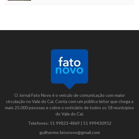
O Jornal Fato Novo é o veículo de comunicação com maior
circulação no Vale do Caí. Conta com um público leitor que chega a
mais 25.000 pessoas e cobre o noticiário de todos os 18 municípios
do Vale do Caí.
Telefones:
51 99823-4869
|
51 999430952
guilherme.fatonovo@gmail.com