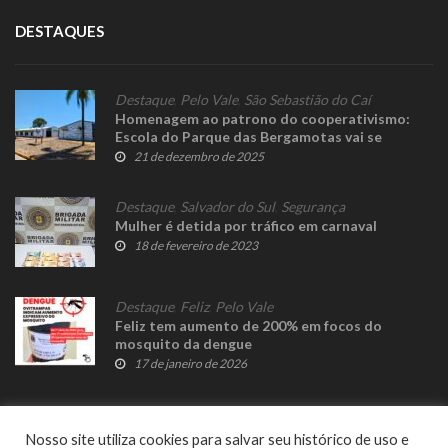
DESTAQUES
Destaque
,
Pelo Vale
,
São Sebastião do Caí
Homenagem ao patrono do cooperativismo:
Escola do Parque das Bergamotas vai se
chamar Theodor Amstad
21 de dezembro de 2025
Destaque
,
Salvador do Sul
,
Segurança
Mulher é detida por tráfico em carnaval
18 de fevereiro de 2023
Destaque
,
Feliz
,
Pelo Vale
Feliz tem aumento de 200% em focos do
mosquito da dengue
17 de janeiro de 2026
Nosso site utiliza cookies para salvar seu histórico de uso e