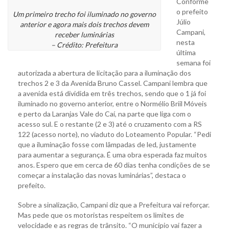
Conforme
o prefeito
Um primeiro trecho foi iluminado no governo
Júlio
anterior e agora mais dois trechos devem
Campani,
receber luminárias
nesta
– Crédito: Prefeitura
última
semana foi
autorizada a abertura de licitação para a iluminação dos
trechos 2 e 3 da Avenida Bruno Cassel. Campani lembra que
a avenida está dividida em três trechos, sendo que o 1 já foi
iluminado no governo anterior, entre o Normélio Briil Móveis
e perto da Laranjas Vale do Caí, na parte que liga com o
acesso sul. E o restante (2 e 3) até o cruzamento com a RS
122 (acesso norte), no viaduto do Loteamento Popular. “Pedi
que a iluminação fosse com lâmpadas de led, justamente
para aumentar a segurança. É uma obra esperada faz muitos
anos. Espero que em cerca de 60 dias tenha condições de se
começar a instalação das novas luminárias”, destaca o
prefeito.
Sobre a sinalização, Campani diz que a Prefeitura vai reforçar.
Mas pede que os motoristas respeitem os limites de
velocidade e as regras de trânsito. “O município vai fazer a