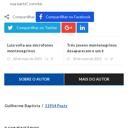
sua parte”, conclui.
Compartilhar
Compartilhar no Facebook
Compartilhar no Twitter
Luia volta aos microfones
Três jovens montenegrinos
montenegrinos
desaparecem e um é
encontrado morto
30 de maio de 2021
0
30 de maio de 2021
0
SOBRE O AUTOR
MAIS DO AUTOR
Guilherme Baptista
11914 Posts