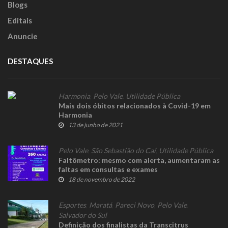
Blogs
Editais
Anuncie
DESTAQUES
Harmonia
,
Pelo Vale
,
Utilidade Pública
Mais dois óbitos relacionados à Covid-19 em
Harmonia
13 de junho de 2021
Pelo Vale
,
São Sebastião do Caí
,
Utilidade Pública
Faltômetro: mesmo com alerta, aumentaram as
faltas em consultas e exames
18 de novembro de 2022
Esportes
,
Maratá
,
Pareci Novo
,
Pelo Vale
,
Salvador do Sul
Definição dos finalistas da Transcitrus