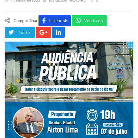
7 de julho de 2025
por
Guilherme Baptista
0
Compartilhar
Facebook
Whatsapp
Twitter