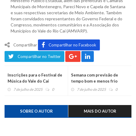
Ministério Público Estadual, além das prefeituras e Câmaras
Municipais de Montenegro, Pareci Novo e Capela de Santana
e suas respectivas secretarias de Meio Ambiente. Também
foram convidados representantes do Governo Federal e do
Congresso, movimentos comunitários e a Associação dos
Municípios do Vale do Rio Caí (AMVARP).
Compartilhar
Compartilhar no Facebook
Compartilhar no Twitter
Inscrições para o Festival de
Semana com previsão de
Música do Vale do Caí
tempo bom e menos frio
encerram hoje
7 de julho de 2025
0
7 de julho de 2025
0
SOBRE O AUTOR
MAIS DO AUTOR