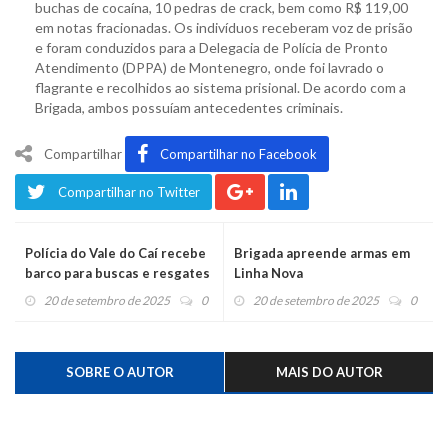
buchas de cocaína, 10 pedras de crack, bem como R$ 119,00
em notas fracionadas. Os indivíduos receberam voz de prisão
e foram conduzidos para a Delegacia de Polícia de Pronto
Atendimento (DPPA) de Montenegro, onde foi lavrado o
flagrante e recolhidos ao sistema prisional. De acordo com a
Brigada, ambos possuíam antecedentes criminais.
Compartilhar
Compartilhar no Facebook
Compartilhar no Twitter
Polícia do Vale do Caí recebe
Brigada apreende armas em
barco para buscas e resgates
Linha Nova
20 de setembro de 2025
0
20 de setembro de 2025
0
SOBRE O AUTOR
MAIS DO AUTOR