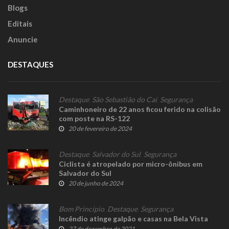
Blogs
Editais
Anuncie
DESTAQUES
Destaque
,
São Sebastião do Caí
,
Segurança
Caminhoneiro de 22 anos ficou ferido na colisão
com poste na RS-122
20 de fevereiro de 2024
Destaque
,
Salvador do Sul
,
Segurança
Ciclista é atropelado por micro-ônibus em
Salvador do Sul
20 de junho de 2024
Bom Princípio
,
Destaque
,
Segurança
Incêndio atinge galpão e casas na Bela Vista
27 de dezembro de 2021