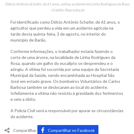
Délcio Antônio Schafer, de 61 anos, sofreu acidente em Linha Rodrigues da Rosa
- Crédito: Reprodução
Foi identificado como Délcio Antônio Schafer, de 61 anos, o
agricultor que perdeu a vida em um acidente agrícola na
tarde desta quinta-feira, 3 de agosto, no interior do
município de Barão.
Conforme informações, o trabalhador estaria fazendo o
corte de uma árvore, na localidade de Linha Rodrigues da
Rosa, quando um galho do eucalipto se desprendeu e o
atingiu. A vítima foi socorrida por uma equipe da Secretaria
Municipal da Saúde, sendo encaminhada ao Hospital São
José em estado grave. Os bombeiros Voluntários de Carlos
Barbosa também se deslocaram ao local do acidente.
Infelizmente a vítima não resistiu à gravidade dos ferimentos
e veio a óbito.
A Polícia Civil será a responsável por apurar as circunstâncias
do acidente.
Compartilhar
Compartilhar no Facebook