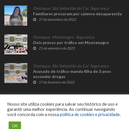
Destaque
,
São Sebastião do Caí
,
Segurança
Familiares procuram por caiense desaparecida
17 de dezembro de 2022
Destaque
,
Montenegro
,
Segurança
Dois presos por tráfico em Montenegro
21 de setembro de 2025
Destaque
,
São Sebastião do Caí
,
Segurança
Acusado de tráfico manda filha de 3 anos
esconder drogas
17 de fevereiro de 2022
Nosso site utiliza cookies para salvar seu histórico de uso e
garantir uma melhor experiência. Ao continuar navegando
você concorda com a nossa
política de cookies e privacidade
.
© 2023 Fato Novo - Todos os direitos reservados. Desenvolvido por
Delalibera
.
OK