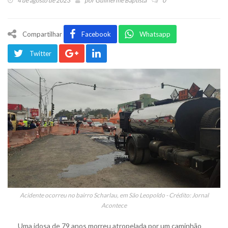
4 de agosto de 2023
por
Guilherme Baptista
0
Compartilhar
Facebook
Whatsapp
Twitter
Acidente ocorreu no bairro Scharlau, em São Leopoldo - Crédito: Jornal
Acontece
Uma idosa de 79 anos morreu atropelada por um caminhão