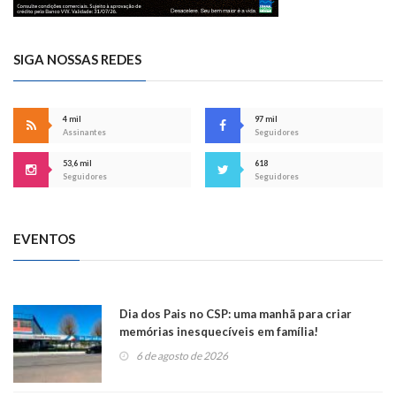
SIGA NOSSAS REDES
4 mil
97 mil
Assinantes
Seguidores
53,6 mil
618
Seguidores
Seguidores
EVENTOS
Dia dos Pais no CSP: uma manhã para criar
memórias inesquecíveis em família!
6 de agosto de 2026