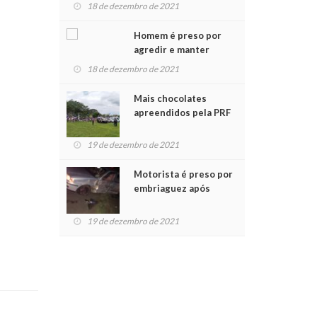
para crianças na
18 de dezembro de 2021
Chegada do Papai Noel
Homem é preso por
agredir e manter
mulher em cárcere
18 de dezembro de 2021
privado
Mais chocolates
apreendidos pela PRF
são entregues a
crianças no Natal
19 de dezembro de 2021
Solidário
Motorista é preso por
embriaguez após
acidente com dois
feridos
19 de dezembro de 2021