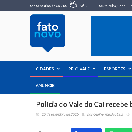
São Sebastião do Caí / RS
23°C
Sexta-feira, 17 de Jul
CIDADES
PELO VALE
ESPORTES
ANUNCIE
Polícia do Vale do Caí recebe 
20 de setembro de 2025
por
Guilherme Baptista