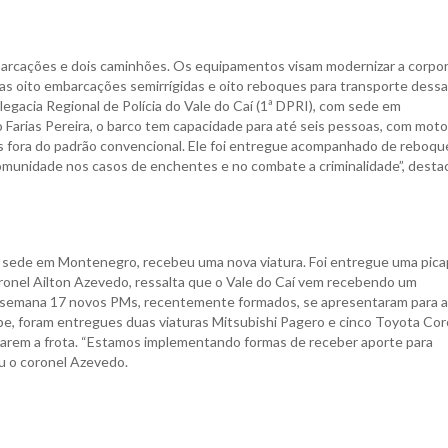
embarcações e dois caminhões. Os equipamentos visam modernizar a corpo
das oito embarcações semirrígidas e oito reboques para transporte dess
egacia Regional de Polícia do Vale do Caí (1ª DPRI), com sede em
Farias Pereira, o barco tem capacidade para até seis pessoas, com moto
as fora do padrão convencional. Ele foi entregue acompanhado de reboqu
 comunidade nos casos de enchentes e no combate a criminalidade”, desta
m sede em Montenegro, recebeu uma nova viatura. Foi entregue uma pic
ronel Ailton Azevedo, ressalta que o Vale do Caí vem recebendo um
a semana 17 novos PMs, recentemente formados, se apresentaram para a
pe, foram entregues duas viaturas Mitsubishi Pagero e cinco Toyota Coro
carem a frota. “Estamos implementando formas de receber aporte para
ou o coronel Azevedo.