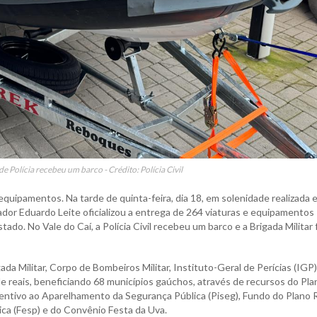
e Polícia recebeu um barco - Crédito: Polícia Civil
quipamentos. Na tarde de quinta-feira, dia 18, em solenidade realizada 
nador Eduardo Leite oficializou a entrega de 264 viaturas e equipamentos
ado. No Vale do Caí, a Polícia Civil recebeu um barco e a Brigada Militar 
da Militar, Corpo de Bombeiros Militar, Instituto-Geral de Perícias (IGP)
de reais, beneficiando 68 municípios gaúchos, através de recursos do Pla
entivo ao Aparelhamento da Segurança Pública (Piseg), Fundo do Plano 
ca (Fesp) e do Convênio Festa da Uva.