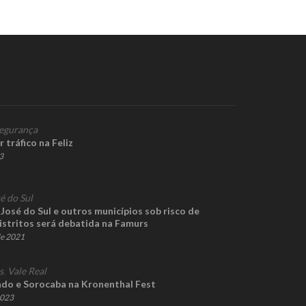
egurança
 tráfico na Feliz
3
é do Sul
José do Sul e outros municípios sob risco de
istritos será debatida na Famurs
de 2021
s
,
Vale Real
do e Sorocaba na Kronenthal Fest
2023