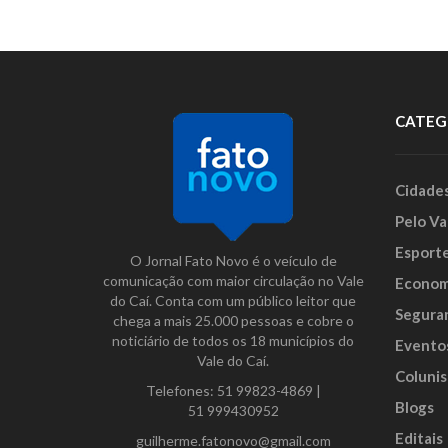
CATEG
Cidade
Pelo Va
Esport
O Jornal Fato Novo é o veículo de
comunicação com maior circulação no Vale
Econom
do Caí. Conta com um público leitor que
Segura
chega a mais 25.000 pessoas e cobre o
noticiário de todos os 18 municípios do
Evento
Vale do Caí.
Colunis
Telefones:
51 99823-4869
|
Blogs
51 999430952
Editais
guilherme.fatonovo@gmail.com