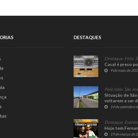
ORIAS
DESTAQUES
s
Destaque
,
Feliz
,
S
Casal é preso por
le
9 de maio de 202
es
ia
Pelo Vale
,
São Jos
Situação de São 
nça
voltarem a ser d
s
14 de setembro 
tas
Destaque
,
Evento
Hoje tem Fernan
19 de março de 