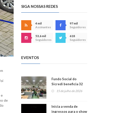
SIGA NOSSAS REDES
4 mil
97 mil
Assinantes
Seguidores
53,6 mil
618
Seguidores
Seguidores
EVENTOS
em
Fundo Social do
foi
Sicredi beneficia 32
projetos em
15 de julho de 2026
Montenegro
 e
no de
Rio
Inicia a venda de
ingressos para o show