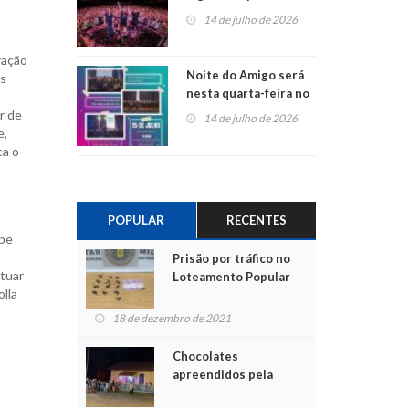
do Jota Quest nos 45
14 de julho de 2026
anos da Sicredi Ouro
Branco RS/MG
ração
Noite do Amigo será
as
nesta quarta-feira no
Centro de Cultura de
r de
14 de julho de 2026
São Sebastião do Caí
e,
ca o
POPULAR
RECENTES
ape
Prisão por tráfico no
tuar
Loteamento Popular
lla
18 de dezembro de 2021
Chocolates
apreendidos pela
Polícia são entregues