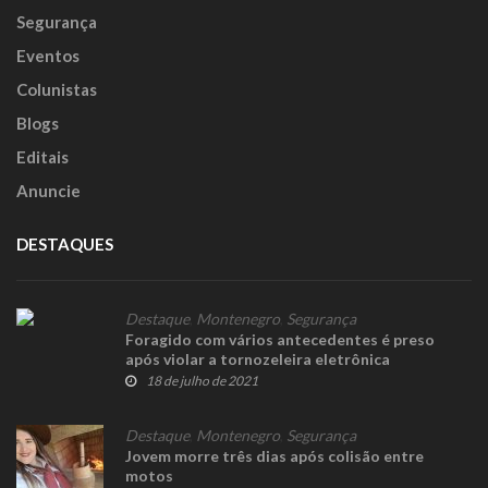
Segurança
Eventos
Colunistas
Blogs
Editais
Anuncie
DESTAQUES
Destaque
,
Montenegro
,
Segurança
Foragido com vários antecedentes é preso
após violar a tornozeleira eletrônica
18 de julho de 2021
Destaque
,
Montenegro
,
Segurança
Jovem morre três dias após colisão entre
motos