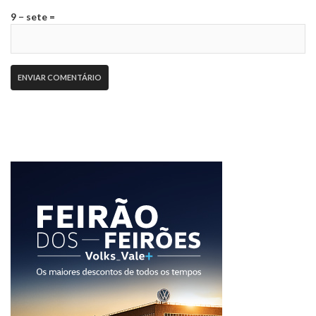
9 − sete =