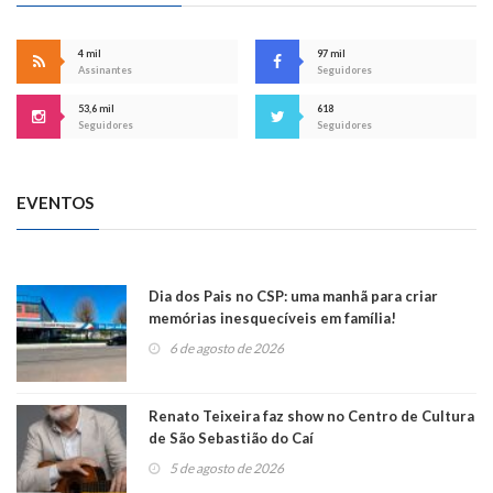
4 mil
97 mil
Assinantes
Seguidores
53,6 mil
618
Seguidores
Seguidores
EVENTOS
Dia dos Pais no CSP: uma manhã para criar
memórias inesquecíveis em família!
6 de agosto de 2026
Renato Teixeira faz show no Centro de Cultura
de São Sebastião do Caí
5 de agosto de 2026