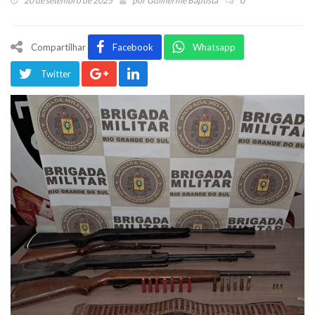
20 de setembro de 2025
por
Guilherme Baptista
0
Compartilhar
Facebook
Whatsapp
Twitter