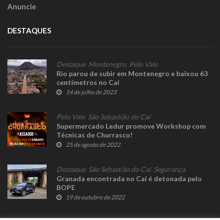
Anuncie
DESTAQUES
Destaque
,
Montenegro
,
Pelo Vale
Rio parou de subir em Montenegro e baixou 63
centímetros no Caí
14 de julho de 2023
Pelo Vale
,
São Sebastião do Caí
Supermercado Ledur promove Workshop com
Técnicas de Churrasco!
25 de agosto de 2022
Destaque
,
São Sebastião do Caí
,
Segurança
Granada encontrada no Caí é detonada pelo
BOPE
19 de outubro de 2022