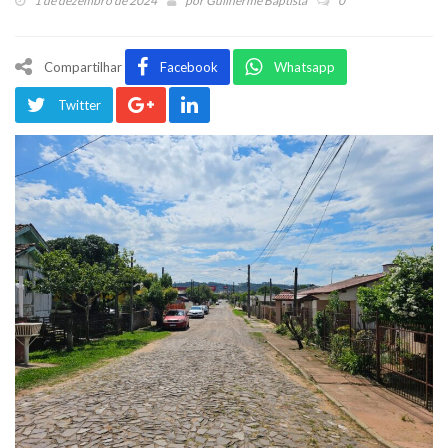
1 de dezembro de 2024
por
Guilherme Baptista
0
Compartilhar
Facebook
Whatsapp
Twitter