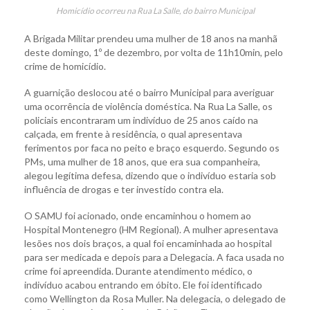
Homicídio ocorreu na Rua La Salle, do bairro Municipal
A Brigada Militar prendeu uma mulher de 18 anos na manhã
deste domingo, 1º de dezembro, por volta de 11h10min, pelo
crime de homicídio.
A guarnição deslocou até o bairro Municipal para averiguar
uma ocorrência de violência doméstica. Na Rua La Salle, os
policiais encontraram um indivíduo de 25 anos caído na
calçada, em frente à residência, o qual apresentava
ferimentos por faca no peito e braço esquerdo. Segundo os
PMs, uma mulher de 18 anos, que era sua companheira,
alegou legítima defesa, dizendo que o indivíduo estaria sob
influência de drogas e ter investido contra ela.
O SAMU foi acionado, onde encaminhou o homem ao
Hospital Montenegro (HM Regional). A mulher apresentava
lesões nos dois braços, a qual foi encaminhada ao hospital
para ser medicada e depois para a Delegacia. A faca usada no
crime foi apreendida. Durante atendimento médico, o
indivíduo acabou entrando em óbito. Ele foi identificado
como Wellington da Rosa Muller. Na delegacia, o delegado de