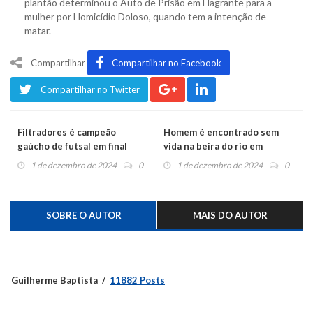
plantão determinou o Auto de Prisão em Flagrante para a
mulher por Homicídio Doloso, quando tem a intenção de
matar.
Compartilhar
Compartilhar no Facebook
Compartilhar no Twitter
Filtradores é campeão
Homem é encontrado sem
gaúcho de futsal em final
vida na beira do rio em
sensacional
Montenegro
1 de dezembro de 2024
0
1 de dezembro de 2024
0
SOBRE O AUTOR
MAIS DO AUTOR
Guilherme Baptista
11882 Posts