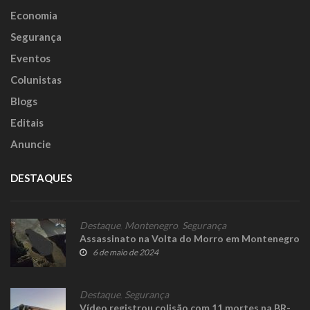
Economia
Segurança
Eventos
Colunistas
Blogs
Editais
Anuncie
DESTAQUES
Destaque
,
Montenegro
,
Segurança
Assassinato na Volta do Morro em Montenegro
6 de maio de 2024
Destaque
,
Segurança
Vídeo registrou colisão com 11 mortes na BR-