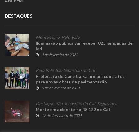
Anuncie
DESTAQUES
Montenegro
,
Pelo Vale
Iluminação pública vai receber 825 lâmpadas de
led
2 de fevereiro de 2022
Pelo Vale
,
São Sebastião do Caí
Prefeitura do Caí e Caixa firmam contratos
para novas obras de pavimentação
5 de novembro de 2021
Destaque
,
São Sebastião do Caí
,
Segurança
Morte em acidente na RS 122 no Caí
12 de dezembro de 2021