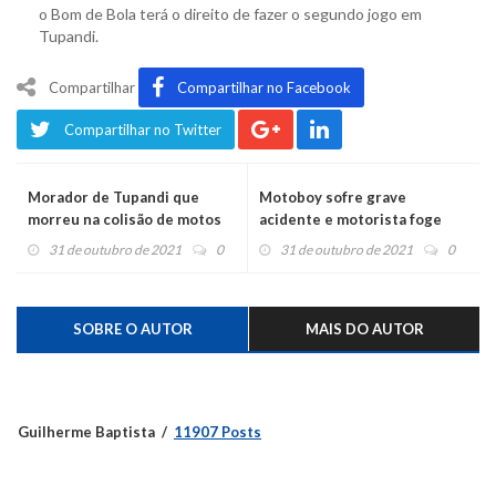
o Bom de Bola terá o direito de fazer o segundo jogo em
Tupandi.
Compartilhar
Compartilhar no Facebook
Compartilhar no Twitter
Morador de Tupandi que
Motoboy sofre grave
morreu na colisão de motos
acidente e motorista foge
em Bom Princípio foi
31 de outubro de 2021
0
31 de outubro de 2021
0
sepultado hoje
SOBRE O AUTOR
MAIS DO AUTOR
Guilherme Baptista
11907 Posts