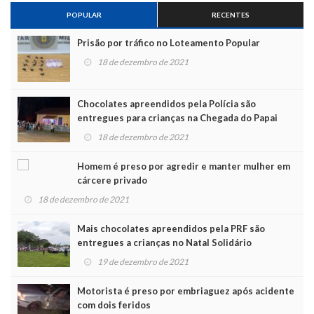
POPULAR
RECENTES
Prisão por tráfico no Loteamento Popular
18 de dezembro de 2021
Chocolates apreendidos pela Polícia são
entregues para crianças na Chegada do Papai
Noel
18 de dezembro de 2021
Homem é preso por agredir e manter mulher em
cárcere privado
18 de dezembro de 2021
Mais chocolates apreendidos pela PRF são
entregues a crianças no Natal Solidário
19 de dezembro de 2021
Motorista é preso por embriaguez após acidente
com dois feridos