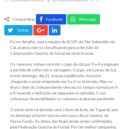
31 de outubro de 2021
por
Guilherme Baptista
0
Compartilhar
Facebook
Whatsapp
Twitter
Foi no detalhe, mas a equipe da ACAF, de São Sebastião do
Caí, acabou não se classificando para a decisão do
Campeonato Gaúcho de futsal da série bronze.
Os caienses tinham vencido o jogo de ida por 9 a 4 e jogavam
a partida de volta com a vantagem. O jogo, em Lavras do Sul,
neste domingo, dia 31, estava equilibrado, inclusive
chegando a estar empatado em 3 a 3 no intervalo. Mas no
final o time do Independente venceu no tempo normal por 6
a 4, levando a definição da vaga para os pênaltis. E nas
cobranças de penalidades os caienses acabaram perdendo.
O adversário na decisão será o Bom de Bola, de Tupandi, que
no domingo anterior venceu em casa o Boca Juniors, de
Passo Fundo. As datas das finais ainda serão confirmadas
pela Federação Gaúcha de Futsal. Por ter melhor campanha,