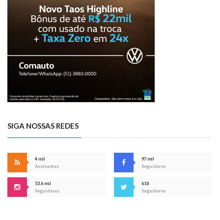
SIGA NOSSAS REDES
4 mil
97 mil
Assinantes
Seguidores
53,6 mil
618
Seguidores
Seguidores