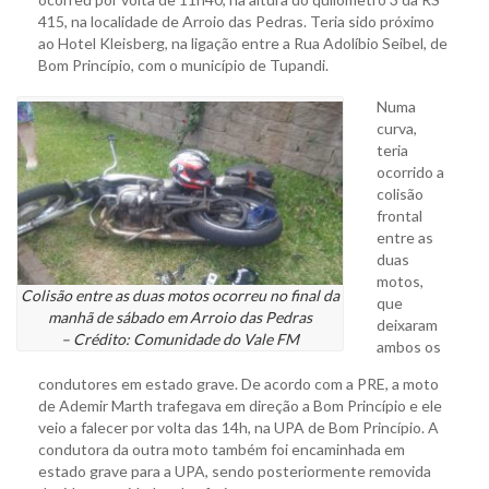
415, na localidade de Arroio das Pedras. Teria sido próximo
ao Hotel Kleisberg, na ligação entre a Rua Adolíbio Seibel, de
Bom Princípio, com o município de Tupandi.
Numa
curva,
teria
ocorrido a
colisão
frontal
entre as
duas
motos,
Colisão entre as duas motos ocorreu no final da
que
manhã de sábado em Arroio das Pedras
deixaram
– Crédito: Comunidade do Vale FM
ambos os
condutores em estado grave. De acordo com a PRE, a moto
de Ademir Marth trafegava em direção a Bom Princípio e ele
veio a falecer por volta das 14h, na UPA de Bom Princípio. A
condutora da outra moto também foi encaminhada em
estado grave para a UPA, sendo posteriormente removida