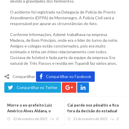
devido a gravidades dos ferimentos.
O acidente foi registrado na Delegacia de Polícia de Pronto
Atendimento (DPPA) de Montenegro. A Polícia Civil será a
responsável por apurar as circunstâncias do fato.
Conforme informações, Ademir trabalhava na empresa
Madesa, de Bom Princípio, onde era o líder do turno da noite.
Amigos e colegas estão consternados, pois era muito
estimado e tinha um ótimo relacionamento com todos.
Gostava de futebol e fazia parte da equipe da empresa. Era
natural de Três Passos e residia em Tupandi faz vários anos.
Compartilhar
Compartilhar no Facebook
Compartilhar no Twitter
Morre o ex-prefeito Luiz
Caí perde nos pênaltis e fica
Américo Alves Aldana, o
fora da decisão do estadual
“Paraguaio”
de futsal
31 de outubro de 2021
0
31 de outubro de 2021
0