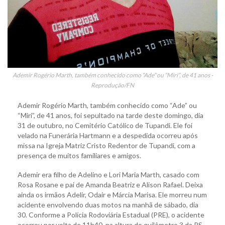
Ademir Rogério Marth, também conhecido como “Ade” ou “Miri”, de 41 anos -
Reprodução/FN
Ademir Rogério Marth, também conhecido como “Ade” ou
“Miri”, de 41 anos, foi sepultado na tarde deste domingo, dia
31 de outubro, no Cemitério Católico de Tupandi. Ele foi
velado na Funerária Hartmann e a despedida ocorreu após
missa na Igreja Matriz Cristo Redentor de Tupandi, com a
presença de muitos familiares e amigos.
Ademir era filho de Adelino e Lori Maria Marth, casado com
Rosa Rosane e pai de Amanda Beatriz e Alison Rafael. Deixa
ainda os irmãos Adelir, Odair e Márcia Marisa. Ele morreu num
acidente envolvendo duas motos na manhã de sábado, dia
30. Conforme a Polícia Rodoviária Estadual (PRE), o acidente
ocorreu por volta de 11h40, na altura do quilômetro 3 da RS