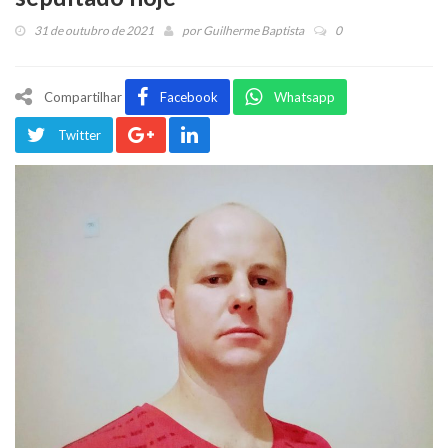
31 de outubro de 2021
por
Guilherme Baptista
0
Compartilhar
Facebook
Whatsapp
Twitter