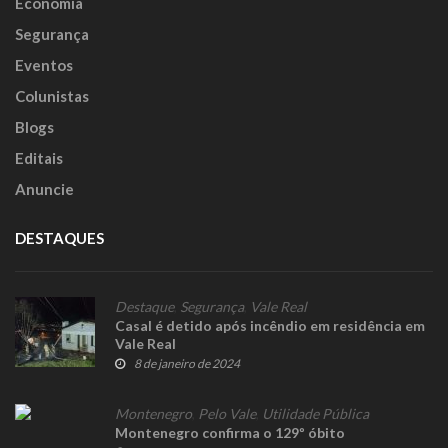
Economia
Segurança
Eventos
Colunistas
Blogs
Editais
Anuncie
DESTAQUES
Destaque
,
Segurança
,
Vale Real
Casal é detido após incêndio em residência em
Vale Real
8 de janeiro de 2024
Montenegro
,
Pelo Vale
,
Utilidade Pública
Montenegro confirma o 129º óbito