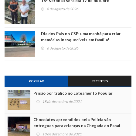
16° Kerbball será dia 17 de outubro
8 de agosto de 2026
Dia dos Pais no CSP: uma manhã para criar
memórias inesquecíveis em família!
6 de agosto de 2026
POPULAR
RECENTES
Prisão por tráfico no Loteamento Popular
18 de dezembro de 2021
Chocolates apreendidos pela Polícia são
entregues para crianças na Chegada do Papai
Noel
18 de dezembro de 2021