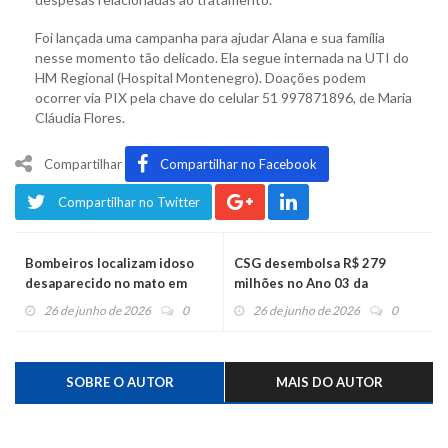
Foi lançada uma campanha para ajudar Alana e sua família
nesse momento tão delicado. Ela segue internada na UTI do
HM Regional (Hospital Montenegro). Doações podem
ocorrer via PIX pela chave do celular 51 997871896, de Maria
Cláudia Flores.
Compartilhar
Compartilhar no Facebook
Compartilhar no Twitter
Bombeiros localizam idoso
CSG desembolsa R$ 279
desaparecido no mato em
milhões no Ano 03 da
Pareci Novo
concessão e avança com
26 de junho de 2026
0
26 de junho de 2026
0
obras estratégicas na Serra
Gaúcha e Vale do Caí
SOBRE O AUTOR
MAIS DO AUTOR