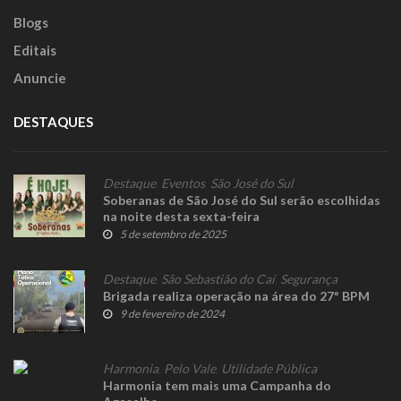
Blogs
Editais
Anuncie
DESTAQUES
Destaque
,
Eventos
,
São José do Sul
Soberanas de São José do Sul serão escolhidas
na noite desta sexta-feira
5 de setembro de 2025
Destaque
,
São Sebastião do Caí
,
Segurança
Brigada realiza operação na área do 27º BPM
9 de fevereiro de 2024
Harmonia
,
Pelo Vale
,
Utilidade Pública
Harmonia tem mais uma Campanha do