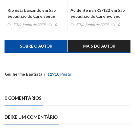
Rio está baixando em São
Acidente na ERS-122 em São
Sebastião do Caí e segue
Sebastião do Caí envolveu
subindo em Montenegro
três veículos e deixou
30 de junho de 2025
0
30 de junho de 2025
0
motorista ferido
SOBRE O AUTOR
MAIS DO AUTOR
Guilherme Baptista
11910 Posts
0 COMENTÁRIOS
DEIXE UM COMENTÁRIO