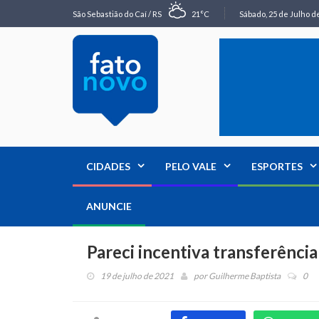
São Sebastião do Caí / RS
21°C
Sábado, 25 de Julho de
CIDADES
PELO VALE
ESPORTES
ANUNCIE
Pareci incentiva transferência
19 de julho de 2021
por
Guilherme Baptista
0