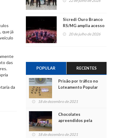
22 de julho de 2026
Sicredi Ouro Branco
culos
RS/MG amplia acesso
, que já
ao show dos 45 anos
20 de julho de 2026
veículo
para mais associados
tamente
nto das
POPULAR
RECENTES
res.
ópria
Prisão por tráfico no
taria da
Loteamento Popular
18 de dezembro de 2021
Chocolates
apreendidos pela
Polícia são entregues
para crianças na
18 de dezembro de 2021