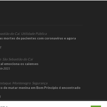
astião do Caí
,
Utilidade Pública
as mortes de pacientes com coronavírus e agora
1
e
,
São Sebastião do Caí
al emociona os caienses
de 2021
estaque
,
Montenegro
,
Segurança
to de matar menina em Bom Princípio é encontrado
1