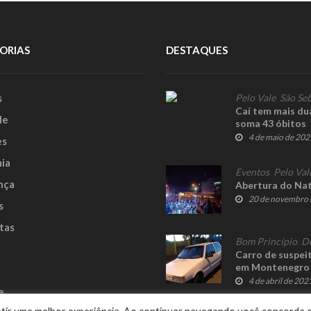
ORIAS
DESTAQUES
s
Pelo Vale
,
São Seb
Caí tem mais du
le
soma 43 óbitos
4 de maio de 202
es
ia
Eventos
,
Pelo Val
nça
Abertura do Nat
20 de novembro 
s
tas
Bom Princípio
,
D
Carro de suspei
em Montenegro
4 de abril de 202
e