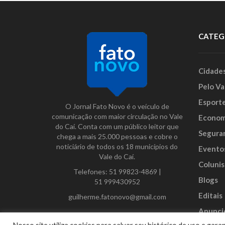
CATEG
Cidade
Pelo Va
Esport
O Jornal Fato Novo é o veículo de
comunicação com maior circulação no Vale
Econom
do Caí. Conta com um público leitor que
Segura
chega a mais 25.000 pessoas e cobre o
noticiário de todos os 18 municípios do
Evento
Vale do Caí.
Colunis
Telefones:
51 99823-4869
|
Blogs
51 999430952
Editais
guilherme.fatonovo@gmail.com
Anunci
Facebook
Instagram
Twitter