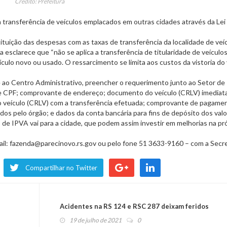
Crédito: Prefeitura
a transferência de veículos emplacados em outras cidades através da Lei
ituição das despesas com as taxas de transferência da localidade de veí
 esclarece que “não se aplica a transferência de titularidade de veículos
ículo novo ou usado. O ressarcimento se limita aos custos da vistoria do 
se ao Centro Administrativo, preencher o requerimento junto ao Setor de
e CPF; comprovante de endereço; documento do veículo (CRLV) imedia
do veículo (CRLV) com a transferência efetuada; comprovante de pagame
 pelo órgão; e dados da conta bancária para fins de depósito dos valo
e IPVA vai para a cidade, que podem assim investir em melhorias na pr
il: fazenda@parecinovo.rs.gov ou pelo fone 51 3633-9160 – com a Secre
Compartilhar no Twitter
Acidentes na RS 124 e RSC 287 deixam feridos
19 de julho de 2021
0