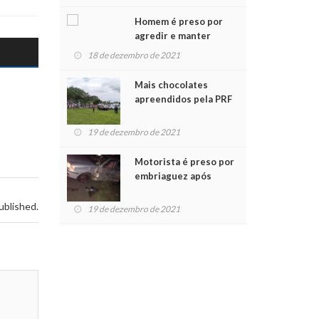
Chegada do Papai Noel
Homem é preso por
agredir e manter
mulher em cárcere
18 de dezembro de 2021
privado
Mais chocolates
apreendidos pela PRF
são entregues a
crianças no Natal
19 de dezembro de 2021
Solidário
Motorista é preso por
embriaguez após
acidente com dois
feridos
ublished.
19 de dezembro de 2021