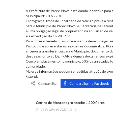
A Prefeitura de Pareci Novo está dando incentivo para 
Municipal N°2.476/2018.
O programa Troca de Localidade de Veículo prevê a rest
para o Município de Pareci Novo. A Secretaria da Fazenda
é uma obrigação legal do proprietário na aquisição de ve
e a expedição do CRV/CRLV.
Para obter o benefício, os interessados devem dirigir-
Protocolo e apresentar os seguintes documentos: RG 
anterior à transferência para o Município; documento 
despesas junto ao DETRAN e demais documentos exigidos
Com o emplacamento no município, 50% da arrecadação d
comunidade.
Maiores informações podem ser obtidas através do e-ma
Fazenda.
Compartilhar
Compartilhar no Facebook
Centro de Montenegro recebe 1.200 flores
19 de julho de 2021
0