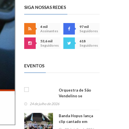
SIGA NOSSAS REDES
4 mil
97 mil
Assinantes
Seguidores
53,6 mil
618
Seguidores
Seguidores
EVENTOS
Orquestra de São
Vendelino se
apresenta na
24 de julho de 2026
Alemanha
Banda Hopus lança
clip cantado em
alemão e inglês