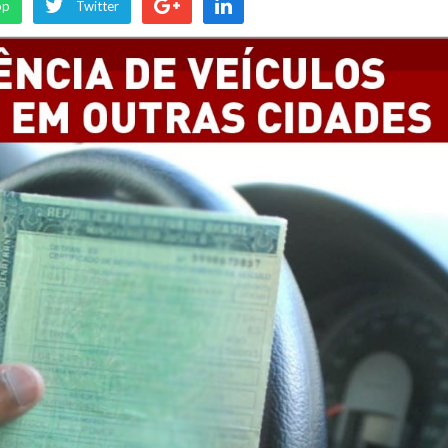
pp
Twitter