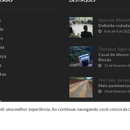
ORIAS
DESTAQUES
s
Esportes
,
Monten
Definida rodada
le
8 de abril de 202
es
ia
Destaque
,
Segura
Casal de idosos
nça
Rincão
s
11 de fevereiro 
tas
Pelo Vale
,
Salvado
Mais pavimentaç
24 de fevereiro 
e
rantir uma melhor experiência. Ao continuar navegando você concorda 