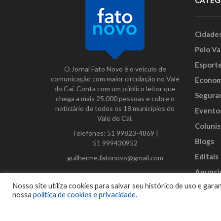
CATEG
Cidade
Pelo Va
Esport
O Jornal Fato Novo é o veículo de
comunicação com maior circulação no Vale
Econom
do Caí. Conta com um público leitor que
Segura
chega a mais 25.000 pessoas e cobre o
noticiário de todos os 18 municípios do
Evento
Vale do Caí.
Colunis
Telefones:
51 99823-4869
|
Blogs
51 999430952
Editais
guilherme.fatonovo@gmail.com
Anunci
Facebook
Instagram
Twitter
Nosso site utiliza cookies para salvar seu histórico de uso e ga
nossa
política de cookies e privacidade
.