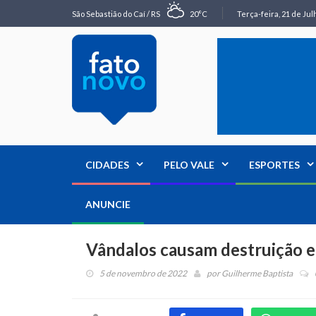
São Sebastião do Caí / RS
20°C
Terça-feira, 21 de Jul
CIDADES
PELO VALE
ESPORTES
ANUNCIE
Vândalos causam destruição 
5 de novembro de 2022
por
Guilherme Baptista