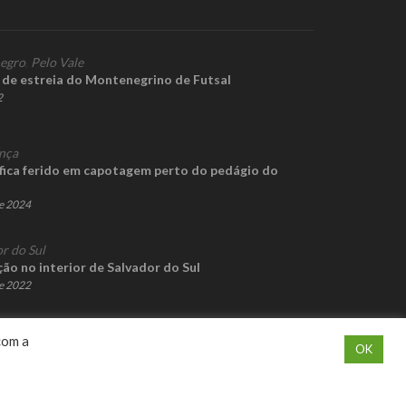
egro
,
Pelo Vale
 de estreia do Montenegrino de Futsal
2
nça
 fica ferido em capotagem perto do pedágio do
de 2024
r do Sul
ão no interior de Salvador do Sul
de 2022
com a
OK