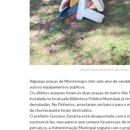
Duas praças do bairro São Paulo 
Algumas praças de Montenegro têm sido alvo de vandalis
outros equipamentos públicos.
Os últimos ataques foram às duas praças do bairro São Pa
instalada no local pela Biblioteca Pública Municipal, já
derrubadas. Na Pinheiros, arrastaram um banco para o me
da churrasqueira foram destruídos.
O prefeito Gustavo Zanatta está desapontado com a sit
a preservá-las, mas parece que sempre há pessoas de má
percalços, a Administração Municipal seguirá com o proj