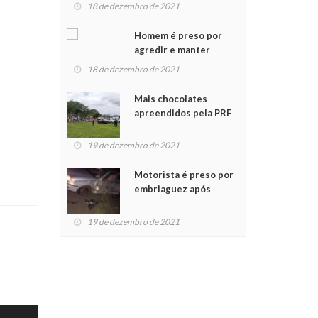
para crianças na
18 de dezembro de 2021
Chegada do Papai Noel
Homem é preso por
agredir e manter
mulher em cárcere
18 de dezembro de 2021
privado
Mais chocolates
apreendidos pela PRF
são entregues a
crianças no Natal
19 de dezembro de 2021
Solidário
Motorista é preso por
embriaguez após
acidente com dois
feridos
19 de dezembro de 2021