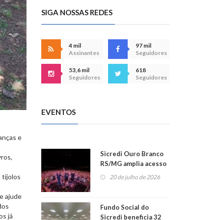
SIGA NOSSAS REDES
4 mil
97 mil
Assinantes
Seguidores
53,6 mil
618
Seguidores
Seguidores
EVENTOS
anças e
Sicredi Ouro Branco
vros,
RS/MG amplia acesso
ao show dos 45 anos
tijolos
20 de julho de 2026
para mais associados
e ajude
dos
Fundo Social do
os já
Sicredi beneficia 32