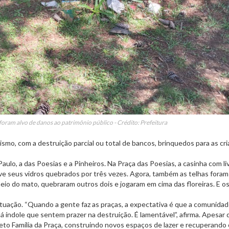
foram alvo de danos ao patrimônio público - Crédito: Prefeitura
mo, com a destruição parcial ou total de bancos, brinquedos para as cri
ulo, a das Poesias e a Pinheiros. Na Praça das Poesias, a casinha com li
 teve seus vidros quebrados por três vezes. Agora, também as telhas foram
io do mato, quebraram outros dois e jogaram em cima das floreiras. E os 
uação. “Quando a gente faz as praças, a expectativa é que a comunidad
 índole que sentem prazer na destruição. É lamentável”, afirma. Apesar 
eto Família da Praça, construindo novos espaços de lazer e recuperando 