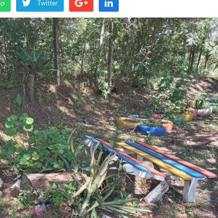
pp
Twitter