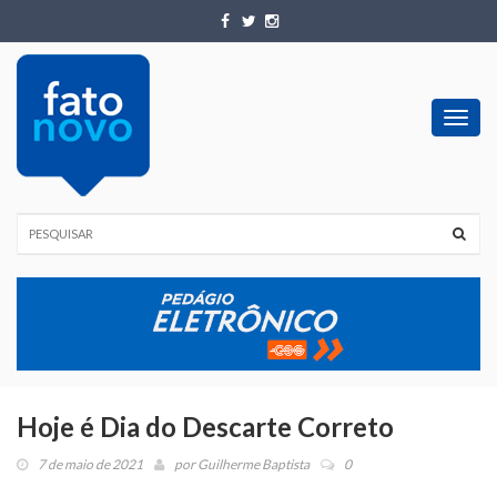
Toggl
navig
Hoje é Dia do Descarte Correto
7 de maio de 2021
por
Guilherme Baptista
0