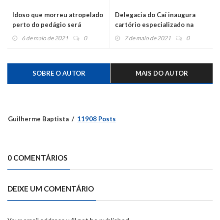
Idoso que morreu atropelado
Delegacia do Caí inaugura
perto do pedágio será
cartório especializado na
enterrado em Montenegro
causa animal
6 de maio de 2021
0
7 de maio de 2021
0
SOBRE O AUTOR
MAIS DO AUTOR
Guilherme Baptista
11908 Posts
0 COMENTÁRIOS
DEIXE UM COMENTÁRIO