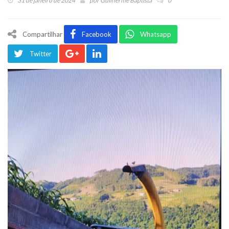
31 de janeiro de 2024
por
Guilherme Baptista
0
Compartilhar
Facebook
Whatsapp
Twitter