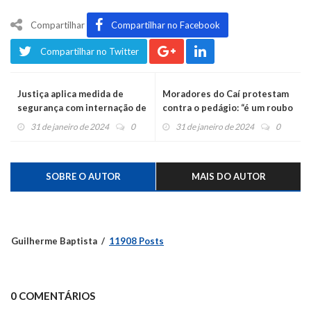
Compartilhar
Compartilhar no Facebook
Compartilhar no Twitter
Justiça aplica medida de
Moradores do Caí protestam
segurança com internação de
contra o pedágio: “é um roubo
acusado de tentar matar PM
em dia claro”
31 de janeiro de 2024
0
31 de janeiro de 2024
0
ao fugir de barreira em Bom
Princípio
SOBRE O AUTOR
MAIS DO AUTOR
Guilherme Baptista
11908 Posts
0 COMENTÁRIOS