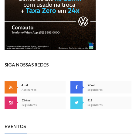
SIGA NOSSAS REDES
4 mil
97 mil
Assinantes
Seguidores
53,6 mil
618
Seguidores
Seguidores
EVENTOS