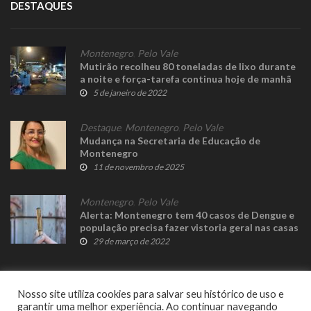
DESTAQUES
Montenegro
,
Pelo Vale
Mutirão recolheu 80 toneladas de lixo durante
a noite e força-tarefa continua hoje de manhã
5 de janeiro de 2022
Destaque
,
Montenegro
,
Pelo Vale
Mudança na Secretaria de Educação de
Montenegro
11 de novembro de 2025
Montenegro
,
Pelo Vale
Alerta: Montenegro tem 40 casos de Dengue e
população precisa fazer vistoria geral nas casas
29 de março de 2022
Nosso site utiliza cookies para salvar seu histórico de uso e
garantir uma melhor experiência. Ao continuar navegando