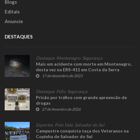
Blogs
Editais
Anuncie
DESTAQUES
Destaque
,
Montenegro
,
Segurança
Mais um acidente com morte em Montenegro,
desta vez na ERS-411 em Costa da Serra
17 de dezembro de 2023
Destaque
,
Feliz
,
Segurança
Prisão por tráfico com grande apreensão de
drogas
27 de fevereiro de 2026
Esportes
,
Pelo Vale
,
Salvador do Sul
Campestre conquista taça dos Veteranos na
Copinha de Salvador do Sul