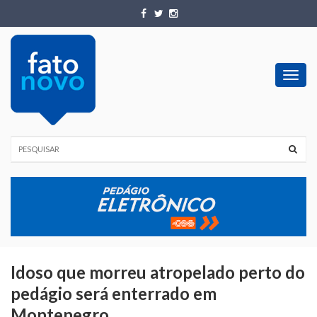
Toggl
navig
Idoso que morreu atropelado perto do
pedágio será enterrado em
Montenegro