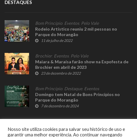
DESTAQUES
Bom Princípio
,
Eventos
,
Pelo Vale
Rodeio Artístico reuniu 2 mil pessoas no
Parque do Morangão
11 de julho de 2022
Brochier
,
Eventos
,
Pelo Vale
Maiara & Maraísa farão show na Expofesta de
Brochier em abril de 2023
23 de dezembro de 2022
Bom Princípio
,
Destaque
,
Eventos
Domingo tem Natal de Bons Princípios no
Parque do Morangão
7 de dezembro de 2024
Nosso site utiliza cookies para salvar seu histórico de uso e
garantir uma melhor experiência. Ao continuar navegando