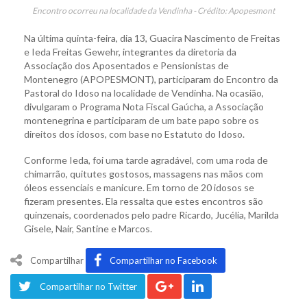
Encontro ocorreu na localidade da Vendinha - Crédito: Apopesmont
Na última quinta-feira, dia 13, Guacira Nascimento de Freitas
e Ieda Freitas Gewehr, integrantes da diretoria da
Associação dos Aposentados e Pensionistas de
Montenegro (APOPESMONT), participaram do Encontro da
Pastoral do Idoso na localidade de Vendinha. Na ocasião,
divulgaram o Programa Nota Fiscal Gaúcha, a Associação
montenegrina e participaram de um bate papo sobre os
direitos dos idosos, com base no Estatuto do Idoso.
Conforme Ieda, foi uma tarde agradável, com uma roda de
chimarrão, quitutes gostosos, massagens nas mãos com
óleos essenciais e manicure. Em torno de 20 idosos se
fizeram presentes. Ela ressalta que estes encontros são
quinzenais, coordenados pelo padre Ricardo, Jucélia, Marilda
Gisele, Nair, Santine e Marcos.
Compartilhar
Compartilhar no Facebook
Compartilhar no Twitter