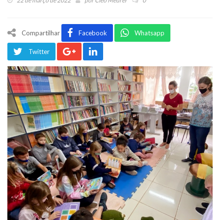
22 de março de 2022
por
Cleo Meurer
0
Compartilhar
Facebook
Whatsapp
Twitter