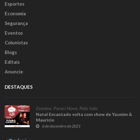
Esportes
Economia
Segurança
Eventos
Colunistas
Blogs
Editais
Anuncie
DESTAQUES
Eventos
,
Pareci Novo
,
Pelo Vale
Natal Encantado volta com show de Yasmim &
Maurício
6 de dezembro de 2021