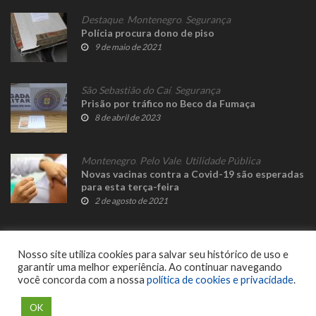
Destaque
,
Montenegro
,
Segurança
Polícia procura dono de piso
9 de maio de 2021
São Sebastião do Caí
,
Segurança
Prisão por tráfico no Beco da Fumaça
8 de abril de 2023
Montenegro
,
Pelo Vale
,
Utilidade Pública
Novas vacinas contra a Covid-19 são esperadas
para esta terça-feira
2 de agosto de 2021
Nosso site utiliza cookies para salvar seu histórico de uso e
garantir uma melhor experiência. Ao continuar navegando
você concorda com a nossa
política de cookies e privacidade
.
© 2023 Fato Novo - Todos os direitos reservados. Desenvolvido por
Delalibera
.
OK