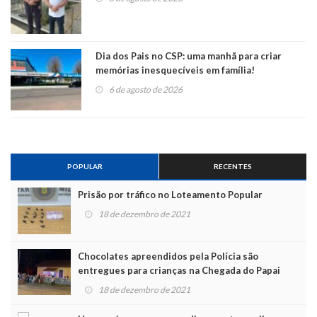
Dia dos Pais no CSP: uma manhã para criar
memórias inesquecíveis em família!
6 de agosto de 2026
POPULAR
RECENTES
Prisão por tráfico no Loteamento Popular
18 de dezembro de 2021
Chocolates apreendidos pela Polícia são
entregues para crianças na Chegada do Papai
Noel
18 de dezembro de 2021