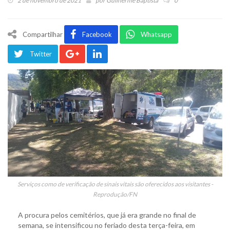
2 de novembro de 2021
por
Guilherme Baptista
0
Compartilhar
Facebook
Whatsapp
Twitter
Serviços como de verificação de sinais vitais são oferecidos aos visitantes -
Reprodução/FN
A procura pelos cemitérios, que já era grande no final de
semana, se intensificou no feriado desta terça-feira, em