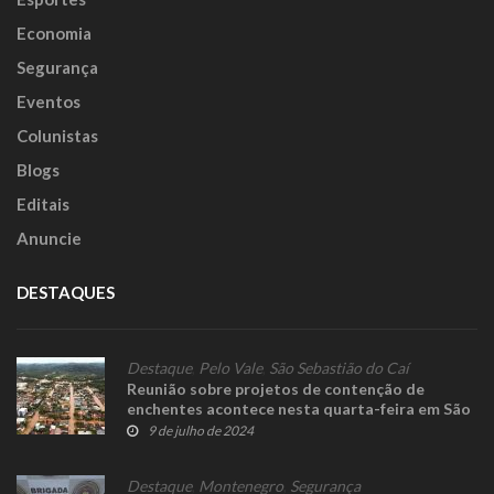
Economia
Segurança
Eventos
Colunistas
Blogs
Editais
Anuncie
DESTAQUES
Destaque
,
Pelo Vale
,
São Sebastião do Caí
Reunião sobre projetos de contenção de
enchentes acontece nesta quarta-feira em São
Sebastião do Caí
9 de julho de 2024
Destaque
,
Montenegro
,
Segurança