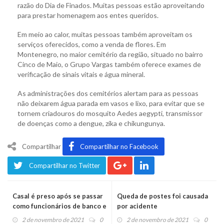
razão do Dia de Finados. Muitas pessoas estão aproveitando
para prestar homenagem aos entes queridos.
Em meio ao calor, muitas pessoas também aproveitam os
serviços oferecidos, como a venda de flores. Em
Montenegro, no maior cemitério da região, situado no bairro
Cinco de Maio, o Grupo Vargas também oferece exames de
verificação de sinais vitais e água mineral.
As administrações dos cemitérios alertam para as pessoas
não deixarem água parada em vasos e lixo, para evitar que se
tornem criadouros do mosquito Aedes aegypti, transmissor
de doenças como a dengue, zika e chikungunya.
Compartilhar
Compartilhar no Facebook
Compartilhar no Twitter
Casal é preso após se passar
Queda de postes foi causada
como funcionários de banco e
por acidente
aplicar golpes no Caí e na
2 de novembro de 2021
0
2 de novembro de 2021
0