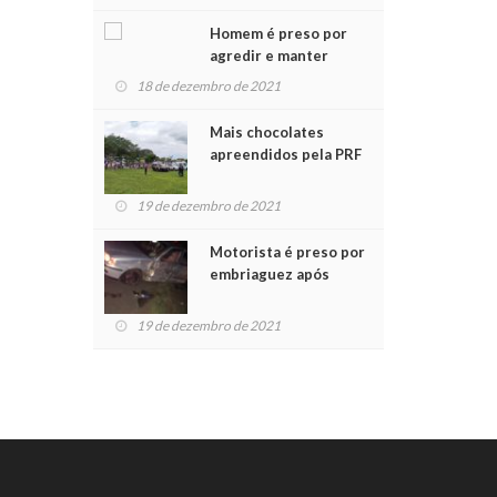
Chegada do Papai Noel
Homem é preso por
agredir e manter
mulher em cárcere
18 de dezembro de 2021
privado
Mais chocolates
apreendidos pela PRF
são entregues a
crianças no Natal
19 de dezembro de 2021
Solidário
Motorista é preso por
embriaguez após
acidente com dois
feridos
19 de dezembro de 2021