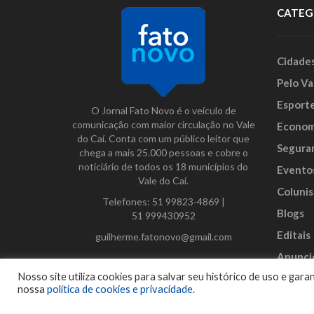
CATEG
Cidade
Pelo Va
Esport
O Jornal Fato Novo é o veículo de
comunicação com maior circulação no Vale
Econom
do Caí. Conta com um público leitor que
Segura
chega a mais 25.000 pessoas e cobre o
noticiário de todos os 18 municípios do
Evento
Vale do Caí.
Colunis
Telefones:
51 99823-4869
|
Blogs
51 999430952
Editais
guilherme.fatonovo@gmail.com
Anunci
Facebook
Instagram
Twitter
Nosso site utiliza cookies para salvar seu histórico de uso e ga
nossa
política de cookies e privacidade
.