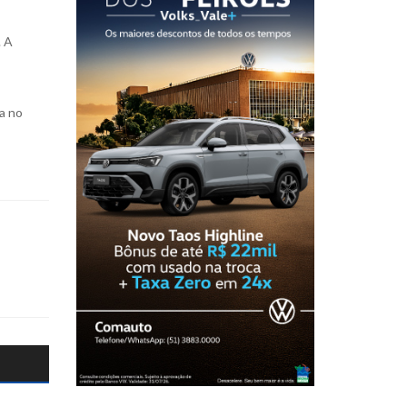
. A
a no