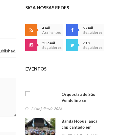
SIGA NOSSAS REDES
4 mil
97 mil
Assinantes
Seguidores
53,6 mil
618
Seguidores
Seguidores
ublished.
EVENTOS
Orquestra de São
Vendelino se
apresenta na
24 de julho de 2026
Alemanha
Banda Hopus lança
clip cantado em
alemão e inglês