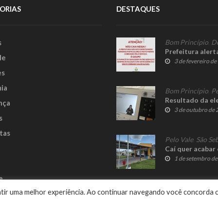
ORIAS
DESTAQUES
s
Bom Princípio
,
D
Prefeitura alert
le
3 de fevereiro d
es
ia
Bom Princípio
,
Pe
Resultado da el
nça
3 de outubro de
s
tas
Pelo Vale
,
São Seb
Caí quer acabar 
1 de setembro d
e
rantir uma melhor experiência. Ao continuar navegando você concorda 