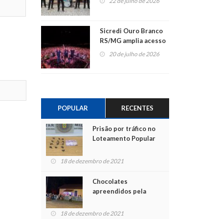
22 de julho de 2026
Sicredi Ouro Branco
RS/MG amplia acesso
ao show dos 45 anos
20 de julho de 2026
para mais associados
POPULAR
RECENTES
Prisão por tráfico no
Loteamento Popular
18 de dezembro de 2021
Chocolates
apreendidos pela
Polícia são entregues
para crianças na
18 de dezembro de 2021