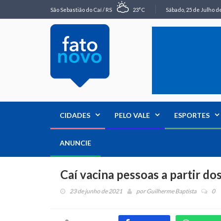
São Sebastião do Caí / RS
23°C
Sábado, 25 de Julho de
CIDADES
PELO VALE
ESPORTES
ANUNCIE
Caí vacina pessoas a partir do
23 de junho de 2021
por
Guilherme Baptista
0