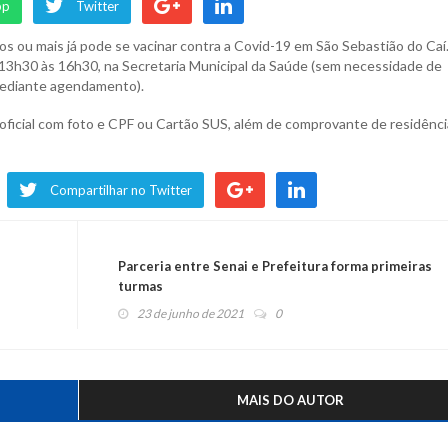
pp
Twitter
anos ou mais já pode se vacinar contra a Covid-19 em São Sebastião do Caí
 13h30 às 16h30, na Secretaria Municipal da Saúde (sem necessidade de
mediante agendamento).
oficial com foto e CPF ou Cartão SUS, além de comprovante de residênci
Compartilhar no Twitter
Parceria entre Senai e Prefeitura forma primeiras
turmas
23 de junho de 2021
0
MAIS DO AUTOR