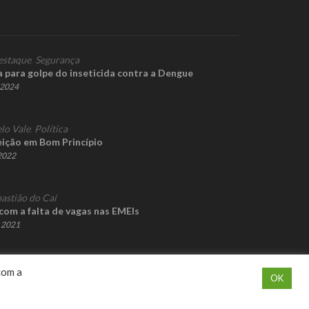
estaque
,
Segurança
a para golpe do inseticida contra a Dengue
e 2024
lo Vale
,
Política
eição em Bom Princípio
 2022
astião do Caí
com a falta de vagas nas EMEIs
e 2021
com a
OK