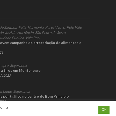
de Santana
,
Feliz
,
Harmonia
,
Pareci Novo
,
Pelo Vale
,
ão José do Hortêncio
,
São Pedro da Serra
,
ilidade Pública
,
Vale Real
ovem campanha de arrecadação de alimentos e
021
negro
,
Segurança
a tiros em Montenegro
de 2023
estaque
,
Segurança
as por tráfico no centro de Bom Princípio
 2025
com a
OK