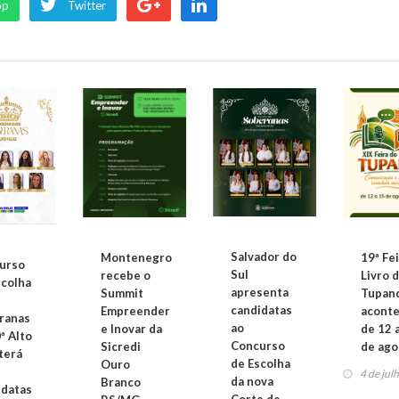
pp
Twitter
Salvador do
Montenegro
19ª Fe
urso
Sul
recebe o
Livro 
scolha
apresenta
Summit
Tupan
candidatas
Empreender
acont
ranas
ao
e Inovar da
de 12 
ª Alto
Concurso
Sicredi
de ago
terá
de Escolha
Ouro
4 de jul
da nova
Branco
idatas