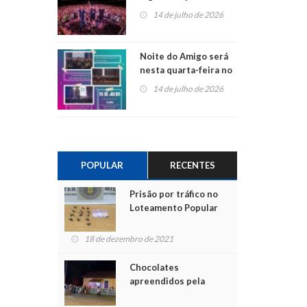
do Jota Quest nos 45
14 de julho de 2026
anos da Sicredi Ouro
Branco RS/MG
Noite do Amigo será
nesta quarta-feira no
Centro de Cultura de
14 de julho de 2026
São Sebastião do Caí
POPULAR
RECENTES
Prisão por tráfico no
Loteamento Popular
18 de dezembro de 2021
Chocolates
apreendidos pela
Polícia são entregues