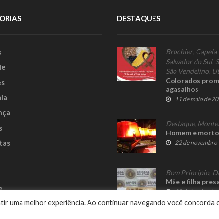
ORIAS
DESTAQUES
s
Brochier
,
Capela 
Salvador do Sul
,
S
le
São Vendelino
,
Ut
Colorados prom
es
agasalhos
ia
11 de maio de 2
nça
Destaque
,
Monte
s
Homem é morto 
tas
22 de novembro 
Bom Princípio
,
D
Mãe e filha pres
e
30 de janeiro de
rantir uma melhor experiência. Ao continuar navegando você concorda 