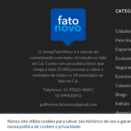
CATEG
Cidade
Pelo Va
Esport
O Jornal Fato Novo é o veículo de
comunicação com maior circulação no Vale
Econom
do Caí. Conta com um público leitor que
Segura
chega a mais 25.000 pessoas e cobre o
noticiário de todos os 18 municípios do
Evento
Vale do Caí.
Colunis
Telefones:
51 99823-4869
|
Blogs
51 999430952
Editais
guilherme.fatonovo@gmail.com
Anunci
Facebook
Instagram
Twitter
Nosso site utiliza cookies para salvar seu histórico de uso e ga
nossa
política de cookies e privacidade
.