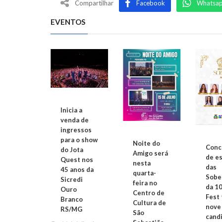
Compartilhar
Facebook
Whatsa
EVENTOS
Inicia a
do Social
venda de
Sicredi
ingressos
eficia 32
para o show
Noite do
jetos em
Conc
do Jota
Amigo será
tenegro
de e
Quest nos
nesta
das
e julho de
45 anos da
quarta-
Sobe
Sicredi
feira no
da 10
Ouro
Centro de
Fest 
Branco
Cultura de
nove
RS/MG
São
cand