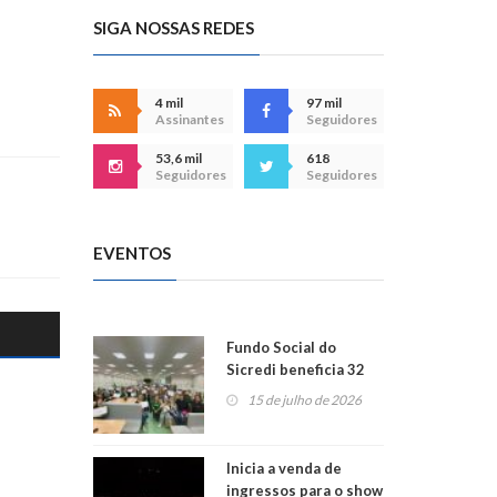
Branco
parceir
RS/MG
agroneg
SIGA NOSSAS REDES
3 de julho de 2026
27 de jun
2026
4 mil
97 mil
Assinantes
Seguidores
53,6 mil
618
Seguidores
Seguidores
EVENTOS
Fundo Social do
Sicredi beneficia 32
projetos em
15 de julho de 2026
Montenegro
Inicia a venda de
ingressos para o show