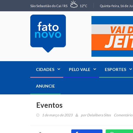
São Sebastião do Caí / RS
12°C
Quinta-feira, 16 de Ju
CIDADES
PELO VALE
ESPORTES
ANUNCIE
Eventos
1 de março de 2023
por
Delalibera Sites
Comentários