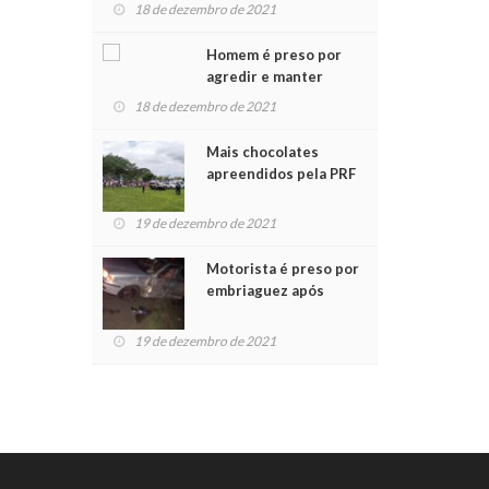
para crianças na
18 de dezembro de 2021
Chegada do Papai Noel
Homem é preso por
agredir e manter
mulher em cárcere
18 de dezembro de 2021
privado
Mais chocolates
apreendidos pela PRF
são entregues a
crianças no Natal
19 de dezembro de 2021
Solidário
Motorista é preso por
embriaguez após
acidente com dois
feridos
19 de dezembro de 2021