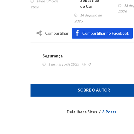
Sebastião
14 de julho de
13 de 
do Caí
2026
2026
14 de julho de
2026
Compartilhar
Compartilhar no Facebook
Segurança
1 de março de 2023
0
SOBRE O AUTOR
Delalibera Sites
3 Posts