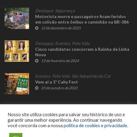
Destaque
,
Segurança
Motorista morre e passageiros ficam feridos
em colisão entre ônibus e caminhão na BR-386
12 de dezembro de 2025
Destaque
,
Eventos
,
Pelo Vale
Cinco candidatas concorrem à Rainha de Linha
Nova
13 de fevereiro de 2024
Eventos
,
Pelo Vale
,
São Sebastião do Caí
Vem aí a 1ª Cahy Fest
23 de outubro de 2022
Nosso site utiliza cookies para salvar seu histórico de uso e
garantir uma melhor experiência. Ao continuar navegando
você concorda com a nossa
política de cookies e privacidade
.
© 2023 Fato Novo - Todos os direitos reservados. Desenvolvido por
Delalibera
.