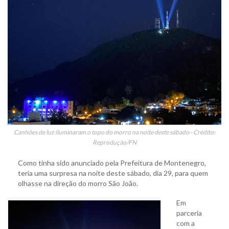
Canhões de luz iluminaram o topo do morro na noite deste sábado - Crédito:
Reprodução/FN
Como tinha sido anunciado pela Prefeitura de Montenegro,
teria uma surpresa na noite deste sábado, dia 29, para quem
olhasse na direção do morro São João.
Em
parceria
com a